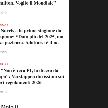
ilton. Voglio il Mondiale”
OSTO
ULA 1
 Norris e la prima stagione da
pione: “Dato più del 2025, ma
ve pazienza. Adattarsi è il no
OSTO
ULA 1
 "Non è vera F1, lo dicevo da
po": Verstappen durissimo sui
vi regolamenti 2026
OSTO
 Moto.it