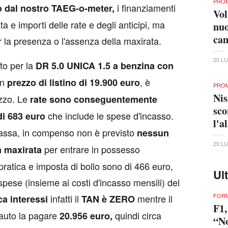
PRO
i finanziamenti
o dal nostro TAEG-o-meter,
Vol
a e importi delle rate e degli anticipi, ma
nuo
cam
er la presenza o l'assenza della maxirata.
20 L
to per la
DR 5.0 UNICA 1.5 a benzina con
un
, è
prezzo di listino di 19.900 euro
PRO
Nis
zzo. Le
rate sono conseguentemente
sco
che include le spese d'incasso.
di
683 euro
l'a
assa, in compenso non è previsto
nessun
20 L
per entrare in possesso
na maxirata
 pratica e imposta di bollo sono di 466 euro,
Ul
pese (insieme ai costi d'incasso mensili) del
FORM
infatti il
mentre il
ca interessi
TAN è ZERO
F1,
l'auto la pagare
quindi circa
20.956 euro,
“No