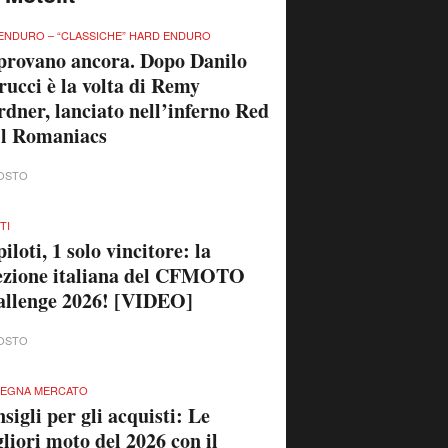
ENDURO – “CLASSICHE” HARD ENDURO
provano ancora. Dopo Danilo
rucci è la volta di Remy
dner, lanciato nell’inferno Red
ll Romaniacs
OSTO
TI
piloti, 1 solo vincitore: la
ezione italiana del CFMOTO
llenge 2026! [VIDEO]
OSTO
SEGNA MERCATO
sigli per gli acquisti: Le
liori moto del 2026 con il