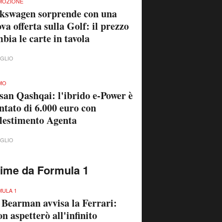
MOZIONE
kswagen sorprende con una
va offerta sulla Golf: il prezzo
bia le carte in tavola
UGLIO
MO
san Qashqai: l'ibrido e-Power è
ntato di 6.000 euro con
llestimento Agenta
UGLIO
time da Formula 1
ULA 1
 Bearman avvisa la Ferrari:
n aspetterò all'infinito