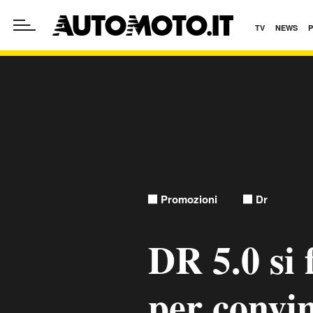
TV
NEWS
Promozioni
Dr
DR 5.0 si 
per convin