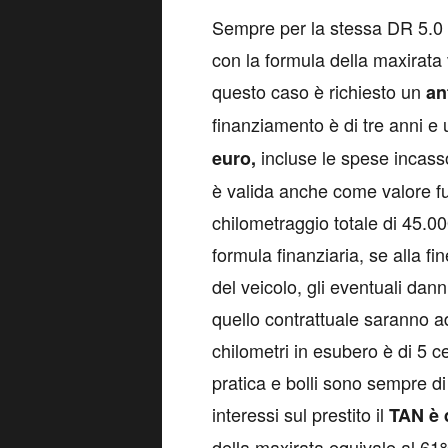
S
empre per la stessa DR 5.0 U
con la formula della maxirata 
questo caso è richiesto un
an
finanziamento è di tre anni 
incluse le spese incas
euro,
è valida anche come valore fut
chilometraggio totale di 45.
formula finanziaria, se alla fi
del veicolo, gli eventuali dann
quello contrattuale saranno ad
chilometri in esubero è di 5 ce
pratica e bolli sono sempre d
interessi sul prestito il
TAN è 
della maxirata equivale al 61%