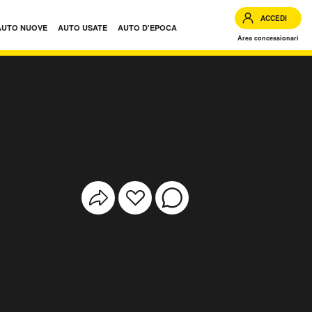
ACCEDI
AUTO NUOVE
AUTO USATE
AUTO D'EPOCA
Area concessionari