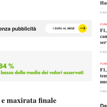
Ham
6 AG
FORM
enza pubblicità
1 EURO AL MESE
F1,
cam
ser
6 AG
FORM
F1,
tem
nuo
5 AG
e maxirata finale
Da