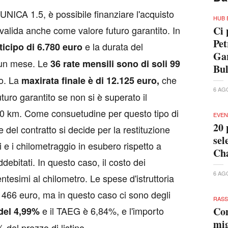
NICA 1.5, è possibile finanziare l'acquisto
HUB 
valida anche come valore futuro garantito. In
Ci 
Pet
e la durata del
ticipo di 6.780 euro
Gar
e un mese. Le
36 rate mensili sono di soli 99
Bu
so. La
che
maxirata finale è di 12.125 euro,
6 AG
uro garantito se non si è superato il
000 km. Come consuetudine per questo tipo di
EVEN
20 
ne del contratto si decide per la restituzione
sel
i e i chilometraggio in esubero rispetto a
Cha
debitati. In questo caso, il costo dei
6 AG
ntesimi al chilometro. Le spese d'istruttoria
i 466 euro, ma in questo caso ci sono degli
RAS
e il TAEG è 6,84%, e l'importo
Con
del 4,99%
mig
 del prezzo di listino.