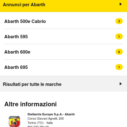
Annunci per Abarth
Abarth 500e Cabrio
3
Abarth 595
1
Abarth 600e
6
Abarth 695
1
Risultati per tutte le marche
Altre informazioni
Stellantis Europe S.p.A.- Abarth
Corso Giovani Agnelli, 200
Torino (TO) - Italia
800 222 784 00