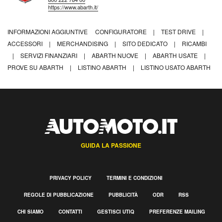
https://www.abarth.it/
INFORMAZIONI AGGIUNTIVE
CONFIGURATORE
|
TEST DRIVE
|
ACCESSORI
|
MERCHANDISING
|
SITO DEDICATO
|
RICAMBI
|
SERVIZI FINANZIARI
|
ABARTH NUOVE
|
ABARTH USATE
|
PROVE SU ABARTH
|
LISTINO ABARTH
|
LISTINO USATO ABARTH
GUIDA LA PASSIONE
PRIVACY POLICY
TERMINI E CONDIZIONI
REGOLE DI PUBBLICAZIONE
PUBBLICITÀ
ODR
RSS
CHI SIAMO
CONTATTI
GESTISCI UTIQ
PREFERENZE MAILING