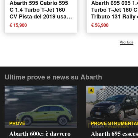
Abarth 595 Cabrio 595
Abarth 695 695 1.
C 1.4 Turbo T-Jet 160
Turbo T-Jet 180 
CV Pista del 2019 usata
Tributo 131 Rally 
a Albano Vercellese
2011 usata a Vena
€ 15,900
€ 56,900
Reale
Vedi tutte
Ultime prove e news su Abarth
PROVE
PROVE STRUMENTA
Abarth 600e: è davvero
Abarth 695 essees