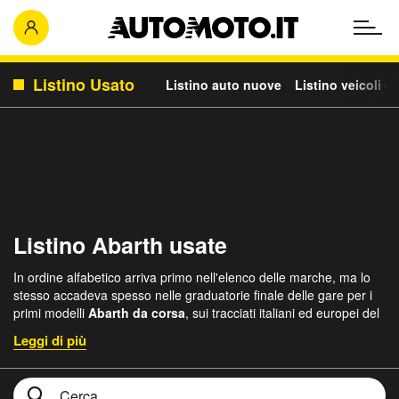
Listino Usato
Listino auto nuove
Listino veicoli c
Listino Abarth usate
In ordine alfabetico arriva primo nell'elenco delle marche, ma lo
stesso accadeva spesso nelle graduatorie finale delle gare per i
primi modelli
Abarth da corsa
, sui tracciati italiani ed europei del
secolo scorso; non certo causa l’ordine alfabetico. Il marchio
Abarth, oggi fa parte della
galassia di marchi di Stellantis,
ma
ha come missione quella di presentare
varianti vitaminizzate dei
modelli Fiat
e fonda le proprie origini nelle competizioni sportive