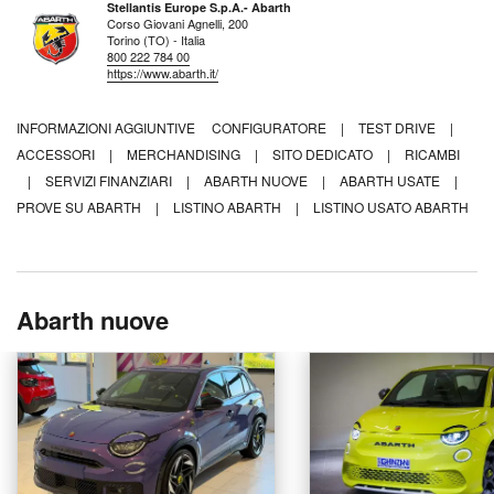
Stellantis Europe S.p.A.- Abarth
Corso Giovani Agnelli, 200
Torino (TO) - Italia
800 222 784 00
https://www.abarth.it/
INFORMAZIONI AGGIUNTIVE
CONFIGURATORE
|
TEST DRIVE
|
ACCESSORI
|
MERCHANDISING
|
SITO DEDICATO
|
RICAMBI
|
SERVIZI FINANZIARI
|
ABARTH NUOVE
|
ABARTH USATE
|
PROVE SU ABARTH
|
LISTINO ABARTH
|
LISTINO USATO ABARTH
Abarth nuove