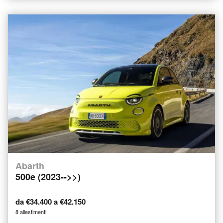
Abarth
500e (2023-->>)
da €34.400 a €42.150
8 allestimenti