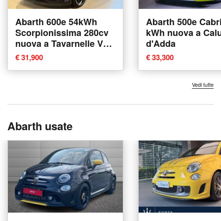
Abarth 600e 54kWh
Abarth 500e Cabr
Scorpionissima 280cv
kWh nuova a Cal
nuova a Tavarnelle Val
d'Adda
di Pesa
€ 31,900
€ 33,300
Vedi tutte
Abarth usate