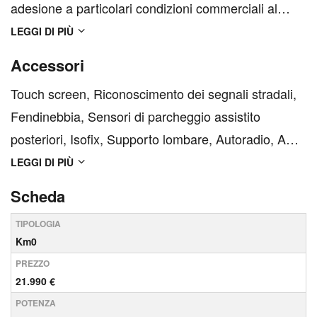
adesione a particolari condizioni commerciali al
prezzo di € 27.990 Scopri oltre 500 vetture di
LEGGI DI PIÙ
occasione e 200 km0 disponibili subito nelle nostre
Accessori
9 sedi. Contattaci per verificare la disponibilità della
Touch screen, Riconoscimento dei segnali stradali,
tua vettu...
Fendinebbia, Sensori di parcheggio assistito
posteriori, Isofix, Supporto lombare, Autoradio, ABS,
Sistema di chiamata d'emergenza, USB,
LEGGI DI PIÙ
Climatizzatore, Climatizzatore automatico, ESP, Fari
Scheda
LED, Cerchi in lega, Chiusura centralizzata,
TIPOLOGIA
Bluetooth, Bra...
Km0
PREZZO
21.990 €
POTENZA