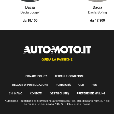
Dacia
Dacia
Dacia Jogger
Dacia Spring
da 18.100
da 17.900
GUIDA LA PASSIONE
PRIVACY POLICY
TERMINI E CONDIZIONI
REGOLE DI PUBBLICAZIONE
PUBBLICITÀ
ODR
RSS
CHI SIAMO
CONTATTI
GESTISCI UTIQ
PREFERENZE MAILING
Automoto.it - quotidiano di informazione automobilistica Reg. Trib. di Milano Num. 277 del
24.05.2011 © 2012-2026 CRM S.r.l. P.Iva 11921100159