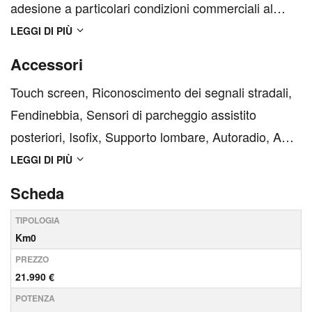
adesione a particolari condizioni commerciali al
prezzo di € 27.990 Oltre 500 vetture di occasione e
LEGGI DI PIÙ
200 km0 in pronta consegna nelle nostre 9 sedi.
Accessori
Contattaci per assicurarti dell’effettiva disponibilità
Touch screen, Riconoscimento dei segnali stradali,
della...
Fendinebbia, Sensori di parcheggio assistito
posteriori, Isofix, Supporto lombare, Autoradio, ABS,
Sistema di chiamata d'emergenza, USB,
LEGGI DI PIÙ
Climatizzatore, Climatizzatore automatico, ESP, Fari
Scheda
LED, Cerchi in lega, Chiusura centralizzata,
TIPOLOGIA
Bluetooth, Bra...
Km0
PREZZO
21.990 €
POTENZA