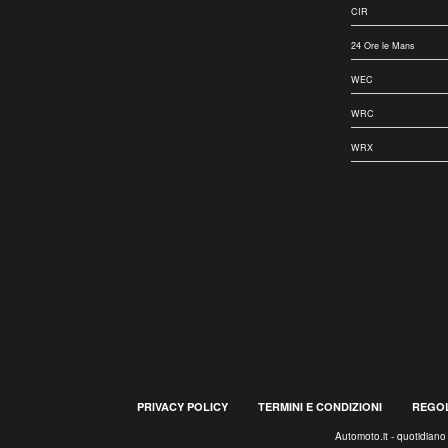
CIR
24 Ore le Mans
WEC
WRC
WRX
PRIVACY POLICY
TERMINI E CONDIZIONI
REGOL
Automoto.it - quotidian