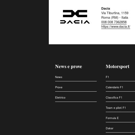
Dacia
Via Tiburtina, 1159
Roma (RM) - Italia
008 008 7362858
https://www.dacia.it/
News e prove
Motorsport
News
F1
Prove
Calendario F1
Elettrico
Classifica F1
Team e piloti F1
Formula E
Dakar