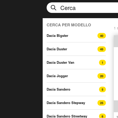
CERCA PER MODELLO
1 r
Dacia Bigster
40
Dacia Duster
45
Dacia Duster Van
1
Dacia Jogger
20
Dacia Sandero
5
Dacia Sandero Stepway
25
Dacia Sandero Streetway
6
1