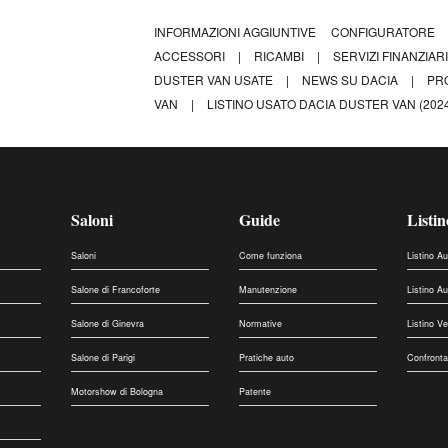
INFORMAZIONI AGGIUNTIVE
CONFIGURATORE
ACCESSORI
|
RICAMBI
|
SERVIZI FINANZIAR
DUSTER VAN USATE
|
NEWS SU DACIA
|
PR
VAN
|
LISTINO USATO DACIA DUSTER VAN (2024
Saloni
Guide
Listin
Saloni
Come funziona
Listino A
Salone di Francoforte
Manutenzione
Listino A
Salone di Ginevra
Normative
Listino V
Salone di Parigi
Pratiche auto
Confronta
Motorshow di Bologna
Patente