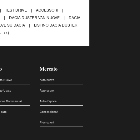
|
TEST DRIVE
|
ACCESSORI
|
I
|
DACIA DUSTER VAN NUOVE
|
DACIA
OVE SU DACIA
|
LISTINO DACIA DUSTER
-->>)
o
Mercato
uto Nuove
Auto nuove
uto Usate
Auto usate
eicoli Commerciali
Auto d'epoca
 auto
Concessionari
Promozioni