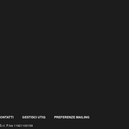
ONTATTI
GESTISCI UTIQ
PREFERENZE MAILING
S.r.l. P.Iva 11921100159