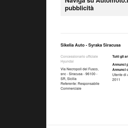
Naviga su Automoto.i
pubblicità
Sikelia Auto - Syraka Siracusa
Concessionario ufficiale
Tutti gli 
Hyundai
Annunci p
Via Necropoli del Fusco,
Annunci o
snc - Siracusa - 96100 -
Utente di 
SR, Sicilia
2011
Referente: Responsabile
Commerciale