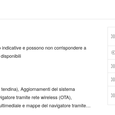
o indicative e possono non corrispondere a
 disponibili
, a tendina), Aggiornamenti del sistema
gatore tramite rete wireless (OTA),
ltimediale e mappe del navigatore tramite
no, Aggiornamenti del sistema multimediale e