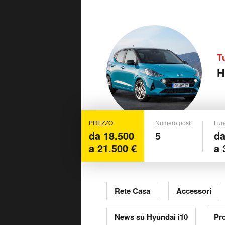
T
H
PREZZO
Numero posti
Lun
da 18.500
5
da
a 21.500 €
a 
Rete Casa
Accessori
News su Hyundai i10
Pr