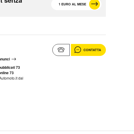
t senza
1 EURO AL MESE
CONTATTA
annunci
ubblicati 73
nline 73
Automoto.it dal