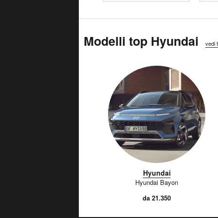
Modelli top Hyundai
vedi t
Hyundai
Hyundai Bayon
da 21.350