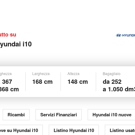
utto su
yundai i10
ghezza
Larghezza
Altezza
Bagagliaio
 367
168 cm
148 cm
da 252
368 cm
a 1.050 dm
Ricambi
Servizi Finanziari
Hyundai i10 nuove
ove su Hyundai i10
Listino Hyundai i10
Listino usat