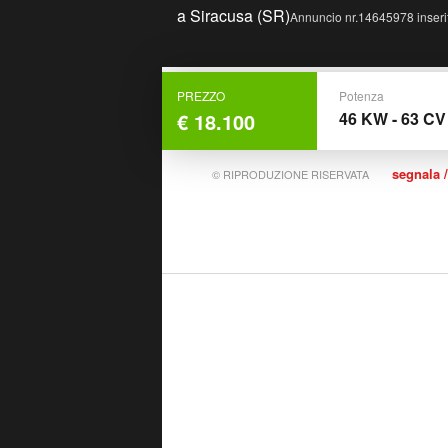
a Siracusa (SR)
Annuncio nr.14645978 inserit
Concessionario ufficiale Hyundai
PREZZO
Potenza
Sikelia Auto - Syraka Sir
€ 18.100
46 KW - 63 CV
segnala /
© RIPRODUZIONE RISERVATA