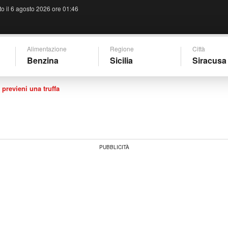
o il 6 agosto 2026 ore 01:46
Alimentazione
Regione
Città
acusa
Concessionario ufficiale Hyundai
Benzina
Sicilia
Siracusa
 previeni una truffa
PUBBLICITÀ