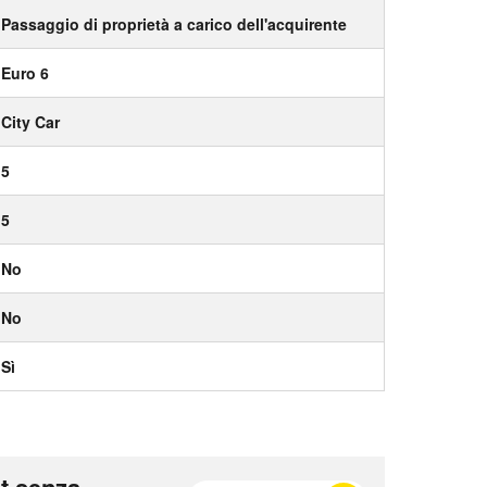
Passaggio di proprietà a carico dell'acquirente
Euro 6
City Car
5
5
No
No
Sì