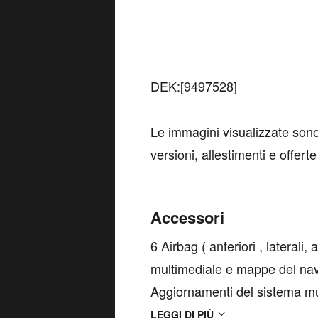
DEK:[9497528]
Le immagini visualizzate son
versioni, allestimenti e offerte
Accessori
6 Airbag ( anteriori , laterali
multimediale e mappe del navi
Aggiornamenti del sistema mu
rete wireless (OTA) per 1 an
LEGGI DI PIÙ