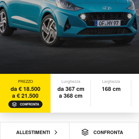
PREZZO
Lunghezza
Larghezza
da € 18.500
da 367 cm
168 cm
a € 21.500
a 368 cm
CONFRONTA
ALLESTIMENTI
CONFRONTA