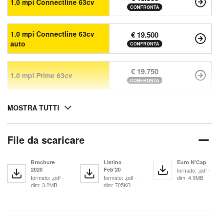
1.0 mpi Connectline 63cv
CONFRONTA
1.0 mpi Connectline 63cv
€ 19.500
auto
CONFRONTA
€ 19.750
1.0 mpi Prime 63cv
CONFRONTA
MOSTRA TUTTI
File da scaricare
Brochure
Listino
Euro N'Cap
2020
Feb'20
formato: .pdf -
formato: .pdf -
formato: .pdf -
dim: 4.9MB
dim: 3.2MB
dim: 705KB