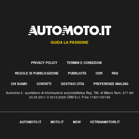
GUIDA LA PASSIONE
PRIVACY POLICY
TERMINI E CONDIZIONI
REGOLE DI PUBBLICAZIONE
PUBBLICITÀ
ODR
RSS
CHI SIAMO
CONTATTI
GESTISCI UTIQ
PREFERENZE MAILING
Automoto.it - quotidiano di informazione automobilistica Reg. Trib. di Milano Num. 277 del
24.05.2011 © 2012-2026 CRM S.r.l. P.Iva 11921100159
AUTOMOTO.IT
MOTO.IT
MOW
VETRINAMOTORI.IT