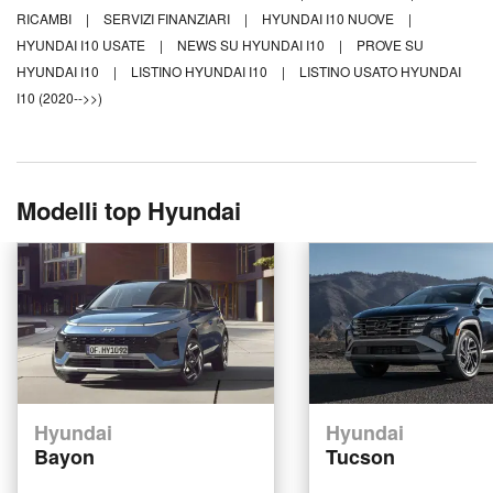
RICAMBI
|
SERVIZI FINANZIARI
|
HYUNDAI I10 NUOVE
|
HYUNDAI I10 USATE
|
NEWS SU HYUNDAI I10
|
PROVE SU
HYUNDAI I10
|
LISTINO HYUNDAI I10
|
LISTINO USATO HYUNDAI
I10 (2020-->>)
Modelli top Hyundai
Hyundai
Hyundai
Bayon
Tucson