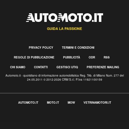
GUIDA LA PASSIONE
PRIVACY POLICY
TERMINI E CONDIZIONI
REGOLE DI PUBBLICAZIONE
PUBBLICITÀ
ODR
RSS
CHI SIAMO
CONTATTI
GESTISCI UTIQ
PREFERENZE MAILING
Automoto.it - quotidiano di informazione automobilistica Reg. Trib. di Milano Num. 277 del
24.05.2011 © 2012-2026 CRM S.r.l. P.Iva 11921100159
AUTOMOTO.IT
MOTO.IT
MOW
VETRINAMOTORI.IT
Informativa sulla raccolta
Le tue preferenze relative alla privacy