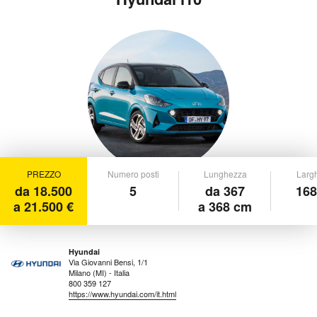
PREZZO
Numero posti
Lunghezza
Larg
da 18.500
5
da 367
168
a 21.500 €
a 368 cm
Hyundai
Via Giovanni Bensi, 1/1
Milano (MI) - Italia
800 359 127
https://www.hyundai.com/it.html