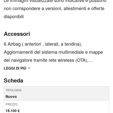
Le immagini visualizzate sono indicative e possono
non corrispondere a versioni, allestimenti e offerte
disponibili
Accessori
6 Airbag ( anteriori , laterali, a tendina),
Aggiornamenti del sistema multimediale e mappe
del navigatore tramite rete wireless (OTA),
Aggiornamenti del sistema multimediale e mappe
LEGGI DI PIÙ
del navigatore tramite rete wireless (OTA) per 1
Scheda
anno, Aggiornamenti del sistema multimediale e
TIPOLOGIA
mappe del navigatore ...
Nuovo
PREZZO
18.100 €