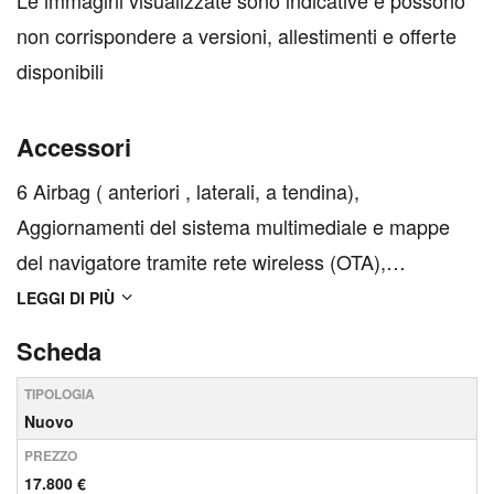
Le immagini visualizzate sono indicative e possono
non corrispondere a versioni, allestimenti e offerte
disponibili
Accessori
6 Airbag ( anteriori , laterali, a tendina),
Aggiornamenti del sistema multimediale e mappe
del navigatore tramite rete wireless (OTA),
Aggiornamenti del sistema multimediale e mappe
LEGGI DI PIÙ
del navigatore tramite rete wireless (OTA) per 1
Scheda
anno, Aggiornamenti del sistema multimediale e
TIPOLOGIA
mappe del navigatore ...
Nuovo
PREZZO
17.800 €