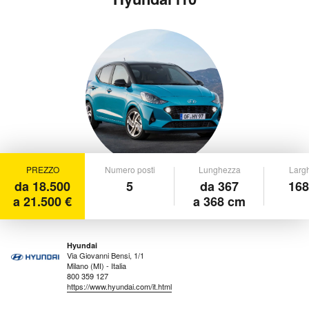
PREZZO
Numero posti
Lunghezza
Larg
da 18.500
5
da 367
168
a 21.500 €
a 368 cm
Hyundai
Via Giovanni Bensi, 1/1
Milano (MI) - Italia
800 359 127
https://www.hyundai.com/it.html