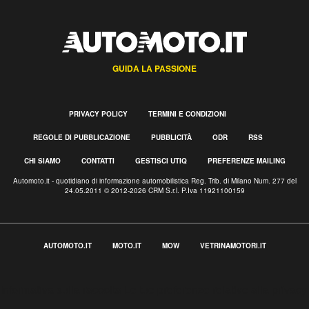
GUIDA LA PASSIONE
PRIVACY POLICY
TERMINI E CONDIZIONI
REGOLE DI PUBBLICAZIONE
PUBBLICITÀ
ODR
RSS
CHI SIAMO
CONTATTI
GESTISCI UTIQ
PREFERENZE MAILING
Automoto.it - quotidiano di informazione automobilistica Reg. Trib. di Milano Num. 277 del
24.05.2011 © 2012-2026 CRM S.r.l. P.Iva 11921100159
AUTOMOTO.IT
MOTO.IT
MOW
VETRINAMOTORI.IT
Informativa sulla raccolta
Le tue preferenze relative alla privacy