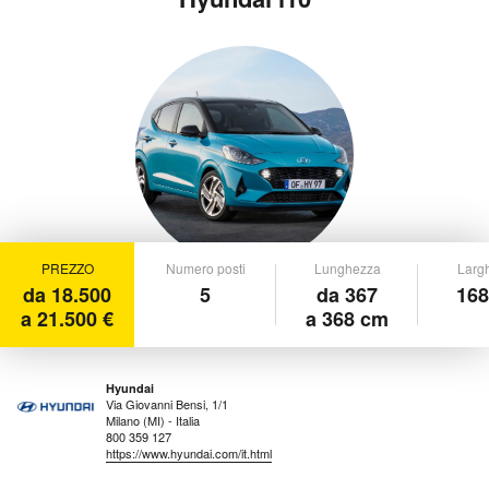
PREZZO
Numero posti
Lunghezza
Larg
da 18.500
5
da 367
168
a 21.500 €
a 368 cm
Hyundai
Via Giovanni Bensi, 1/1
Milano (MI) - Italia
800 359 127
https://www.hyundai.com/it.html