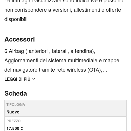
Le immagini visualizzate sono indicative e possono
non corrispondere a versioni, allestimenti e offerte
disponibili
Accessori
6 Airbag ( anteriori , laterali, a tendina),
Aggiornamenti del sistema multimediale e mappe
del navigatore tramite rete wireless (OTA),
Aggiornamenti del sistema multimediale e mappe
LEGGI DI PIÙ
del navigatore tramite rete wireless (OTA) per 1
Scheda
anno, Aggiornamenti del sistema multimediale e
TIPOLOGIA
mappe del navigatore ...
Nuovo
PREZZO
17.800 €