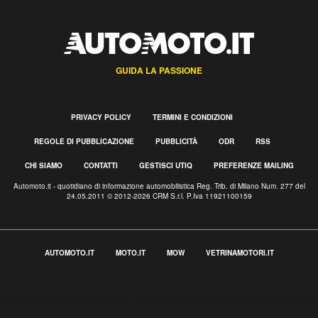
GUIDA LA PASSIONE
PRIVACY POLICY
TERMINI E CONDIZIONI
REGOLE DI PUBBLICAZIONE
PUBBLICITÀ
ODR
RSS
CHI SIAMO
CONTATTI
GESTISCI UTIQ
PREFERENZE MAILING
Automoto.it - quotidiano di informazione automobilistica Reg. Trib. di Milano Num. 277 del
24.05.2011 © 2012-2026 CRM S.r.l. P.Iva 11921100159
AUTOMOTO.IT
MOTO.IT
MOW
VETRINAMOTORI.IT
Informativa sulla raccolta
Le tue preferenze relative alla privacy