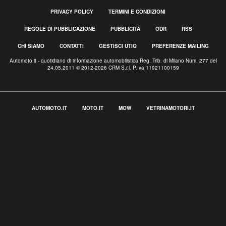
PRIVACY POLICY
TERMINI E CONDIZIONI
REGOLE DI PUBBLICAZIONE
PUBBLICITÀ
ODR
RSS
CHI SIAMO
CONTATTI
GESTISCI UTIQ
PREFERENZE MAILING
Automoto.it - quotidiano di informazione automobilistica Reg. Trib. di Milano Num. 277 del
24.05.2011 © 2012-2026 CRM S.r.l. P.Iva 11921100159
AUTOMOTO.IT
MOTO.IT
MOW
VETRINAMOTORI.IT
Informativa sulla raccolta
Le tue preferenze relative alla privacy