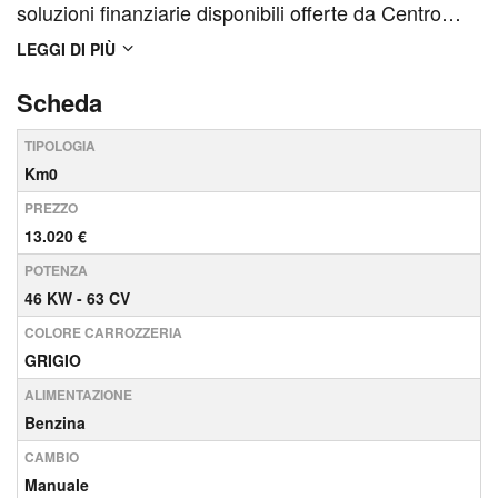
soluzioni finanziarie disponibili offerte da Centro
Auto Ford. Spese accessorie e Passaggio di
LEGGI DI PIÙ
proprietà escluse. Salvo approvazione.La
Scheda
promozione relativa alla manutenzione non è valida
TIPOLOGIA
per i clienti ...
Km0
PREZZO
13.020 €
POTENZA
46 KW - 63 CV
COLORE CARROZZERIA
GRIGIO
ALIMENTAZIONE
Benzina
CAMBIO
Manuale