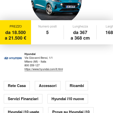
PREZZO
Numero posti
Lunghezza
Larg
da 18.500
5
da 367
168
a 21.500 €
a 368 cm
Hyundai
Via Giovanni Bensi, 1/1
Milano (MI) - Italia
800 359 127
https://www.hyundai.com/it.html
Rete Casa
Accessori
Ricambi
Servizi Finanziari
Hyundai i10 nuove
Hyundai i10 usate
Prove su Hyundai i10