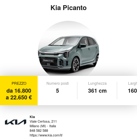
Kia Picanto
PREZZO
Numero posti
Lunghezza
Larg
da 16.800
5
361 cm
160
a 22.650 €
Kia
Viale Certosa, 211
Milano (MI) - Italia
848 582 588
https://www.kia.com/it/