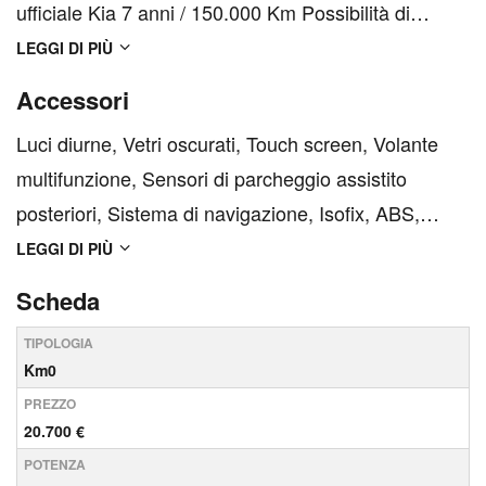
ufficiale Kia 7 anni / 150.000 Km Possibilità di
finanziamento personalizzato Valutazione permute
LEGGI DI PIÙ
ATTENZIONE i dati esposti potrebbero contenere
Accessori
imprecisioni Da CARMIX avrai sempre: - possibilità
Luci diurne, Vetri oscurati, Touch screen, Volante
di fi...
multifunzione, Sensori di parcheggio assistito
posteriori, Sistema di navigazione, Isofix, ABS,
USB, Climatizzatore, MP3, ESP, Airbag laterali, Fari
LEGGI DI PIÙ
LED, Cerchi in lega, Luci diurne LED, Chiusura
Scheda
centralizzata, Airbag passeggero, Bluetooth,
TIPOLOGIA
Bracciol...
Km0
PREZZO
20.700 €
POTENZA