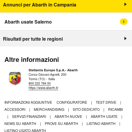
Annunci per Abarth in Campania
Abarth usate Salerno
1
Risultati per tutte le regioni
Altre informazioni
Stellantis Europe S.p.A.- Abarth
Corso Giovani Agnelli, 200
Torino (TO) - Italia
800 222 784 00
https://www.abarth.it/
INFORMAZIONI AGGIUNTIVE
CONFIGURATORE
|
TEST DRIVE
|
ACCESSORI
|
MERCHANDISING
|
SITO DEDICATO
|
RICAMBI
|
SERVIZI FINANZIARI
|
ABARTH NUOVE
|
ABARTH USATE
|
NEWS SU ABARTH
|
PROVE SU ABARTH
|
LISTINO ABARTH
|
LISTINO USATO ABARTH