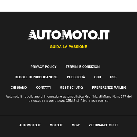
GUIDA LA PASSIONE
PRIVACY POLICY
TERMINI E CONDIZIONI
REGOLE DI PUBBLICAZIONE
PUBBLICITÀ
ODR
RSS
CHI SIAMO
CONTATTI
GESTISCI UTIQ
PREFERENZE MAILING
Automoto.it - quotidiano di informazione automobilistica Reg. Trib. di Milano Num. 277 del
24.05.2011 © 2012-2026 CRM S.r.l. P.Iva 11921100159
AUTOMOTO.IT
MOTO.IT
MOW
VETRINAMOTORI.IT