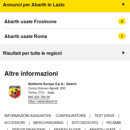
Annunci per Abarth in Lazio
Abarth usate Frosinone
3
Abarth usate Roma
1
Risultati per tutte le regioni
Altre informazioni
Stellantis Europe S.p.A.- Abarth
Corso Giovani Agnelli, 200
Torino (TO) - Italia
800 222 784 00
https://www.abarth.it/
INFORMAZIONI AGGIUNTIVE
CONFIGURATORE
|
TEST DRIVE
|
ACCESSORI
|
MERCHANDISING
|
SITO DEDICATO
|
RICAMBI
|
SERVIZI FINANZIARI
|
ABARTH NUOVE
|
ABARTH USATE
|