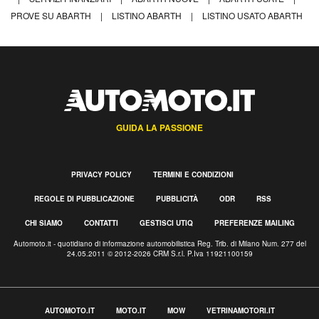
PROVE SU ABARTH
|
LISTINO ABARTH
|
LISTINO USATO ABARTH
GUIDA LA PASSIONE
PRIVACY POLICY
TERMINI E CONDIZIONI
REGOLE DI PUBBLICAZIONE
PUBBLICITÀ
ODR
RSS
CHI SIAMO
CONTATTI
GESTISCI UTIQ
PREFERENZE MAILING
Automoto.it - quotidiano di informazione automobilistica Reg. Trib. di Milano Num. 277 del
24.05.2011 © 2012-2026 CRM S.r.l. P.Iva 11921100159
AUTOMOTO.IT
MOTO.IT
MOW
VETRINAMOTORI.IT