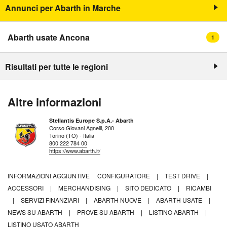
Annunci per Abarth in Marche
Abarth usate Ancona
1
Risultati per tutte le regioni
Altre informazioni
Stellantis Europe S.p.A.- Abarth
Corso Giovani Agnelli, 200
Torino (TO) - Italia
800 222 784 00
https://www.abarth.it/
INFORMAZIONI AGGIUNTIVE
CONFIGURATORE
|
TEST DRIVE
|
ACCESSORI
|
MERCHANDISING
|
SITO DEDICATO
|
RICAMBI
|
SERVIZI FINANZIARI
|
ABARTH NUOVE
|
ABARTH USATE
|
NEWS SU ABARTH
|
PROVE SU ABARTH
|
LISTINO ABARTH
|
LISTINO USATO ABARTH