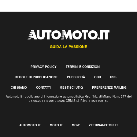
GUIDA LA PASSIONE
PRIVACY POLICY
TERMINI E CONDIZIONI
REGOLE DI PUBBLICAZIONE
PUBBLICITÀ
ODR
RSS
CHI SIAMO
CONTATTI
GESTISCI UTIQ
PREFERENZE MAILING
Automoto.it - quotidiano di informazione automobilistica Reg. Trib. di Milano Num. 277 del
24.05.2011 © 2012-2026 CRM S.r.l. P.Iva 11921100159
AUTOMOTO.IT
MOTO.IT
MOW
VETRINAMOTORI.IT