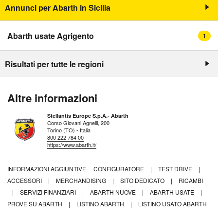
Annunci per Abarth in Sicilia
Abarth usate Agrigento
1
Risultati per tutte le regioni
Altre informazioni
Stellantis Europe S.p.A.- Abarth
Corso Giovani Agnelli, 200
Torino (TO) - Italia
800 222 784 00
https://www.abarth.it/
INFORMAZIONI AGGIUNTIVE
CONFIGURATORE
|
TEST DRIVE
|
ACCESSORI
|
MERCHANDISING
|
SITO DEDICATO
|
RICAMBI
|
SERVIZI FINANZIARI
|
ABARTH NUOVE
|
ABARTH USATE
|
PROVE SU ABARTH
|
LISTINO ABARTH
|
LISTINO USATO ABARTH