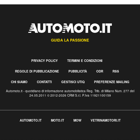
GUIDA LA PASSIONE
PRIVACY POLICY
TERMINI E CONDIZIONI
REGOLE DI PUBBLICAZIONE
PUBBLICITÀ
ODR
RSS
CHI SIAMO
CONTATTI
GESTISCI UTIQ
PREFERENZE MAILING
Automoto.it - quotidiano di informazione automobilistica Reg. Trib. di Milano Num. 277 del
24.05.2011 © 2012-2026 CRM S.r.l. P.Iva 11921100159
AUTOMOTO.IT
MOTO.IT
MOW
VETRINAMOTORI.IT