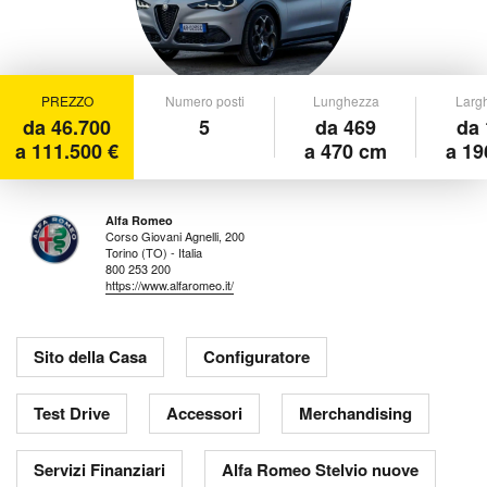
PREZZO
Numero posti
Lunghezza
Larg
da 46.700
5
da 469
da 
a 111.500 €
a 470 cm
a 19
Alfa Romeo
Corso Giovani Agnelli, 200
Torino (TO) - Italia
800 253 200
https://www.alfaromeo.it/
Sito della Casa
Configuratore
Test Drive
Accessori
Merchandising
Servizi Finanziari
Alfa Romeo Stelvio nuove