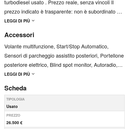
turbodiesel usato . Prezzo reale, senza vincoli Il
prezzo indicato è trasparente: non è subordinato a
finanziamenti, polizze o servizi accessori. L’unica
LEGGI DI PIÙ
spesa esclusa è il passaggio di proprietà, il cui
Accessori
importo varia in base alla provincia di residenz...
Volante multifunzione, Start/Stop Automatico,
Sensori di parcheggio assistito posteriori, Portellone
posteriore elettrico, Blind spot monitor, Autoradio,
Sensore di pioggia, USB, Climatizzatore,
LEGGI DI PIÙ
Climatizzatore automatico, MP3, Fari LED, Cerchi in
Scheda
lega, Fari Xenon, Chiusura centralizzata, Airbag
TIPOLOGIA
pass...
Usato
PREZZO
26.500 €