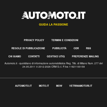
GUIDA LA PASSIONE
PRIVACY POLICY
TERMINI E CONDIZIONI
REGOLE DI PUBBLICAZIONE
PUBBLICITÀ
ODR
RSS
CHI SIAMO
CONTATTI
GESTISCI UTIQ
PREFERENZE MAILING
Automoto.it - quotidiano di informazione automobilistica Reg. Trib. di Milano Num. 277 del
24.05.2011 © 2012-2026 CRM S.r.l. P.Iva 11921100159
AUTOMOTO.IT
MOTO.IT
MOW
VETRINAMOTORI.IT
Informativa sulla raccolta
Le tue preferenze relative alla privacy