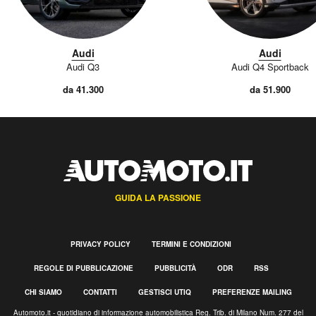
Audi
Audi
Audi Q3
Audi Q4 Sportback
da 41.300
da 51.900
GUIDA LA PASSIONE
PRIVACY POLICY
TERMINI E CONDIZIONI
REGOLE DI PUBBLICAZIONE
PUBBLICITÀ
ODR
RSS
CHI SIAMO
CONTATTI
GESTISCI UTIQ
PREFERENZE MAILING
Automoto.it - quotidiano di informazione automobilistica Reg. Trib. di Milano Num. 277 del