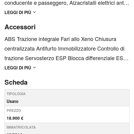
conducente e passeggero, Alzacristalli elettrici ant.
e post. con funzione attivaz. a pressione,
LEGGI DI PIÙ
Appoggiatesta anteriori regolabili, Assetto sportivo
Accessori
S, Assistenza per partenze in salita, Audi drive
ABS Trazione integrale Fari allo Xeno Chiusura
select, ...
centralizzata Antifurto Immobilizzatore Controllo di
trazione Servosterzo ESP Blocca differenziale ESP
Controllo di trazione Veicolo sportivo Sedile
LEGGI DI PIÙ
regolabile in altezza Sedile sportivo Volante sportivo
Scheda
ASR Spoiler Lunotto termico Spe...
TIPOLOGIA
Usato
PREZZO
18.900 €
IMMATRICOLATA