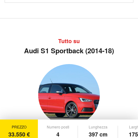
Tutto su
Audi S1 Sportback (2014-18)
PREZZO
Numero posti
Lunghezza
Larg
33.550 €
4
397 cm
175