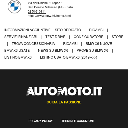
Via dell'Unione Europea 1
San Donato Milanese (MI) - Italia
02 51610111
https://www.bmw.it/it/home.html
INFORMAZIONI AGGIUNTIVE
SITO DEDICATO
|
RICAMBI
|
SERVIZI FINANZIARI
|
TEST DRIVE
|
CONFIGURATORE
|
STORE
|
TROVA CONCESSIONARIA
|
RICAMBI
|
BMW X6 NUOVE
|
BMW X6 USATE
|
NEWS SU BMW X6
|
PROVE SU BMW X6
|
LISTINO BMW X6
|
LISTINO USATO BMW X6 (2019-->>)
GUIDA LA PASSIONE
PRIVACY POLICY
TERMINI E CONDIZIONI