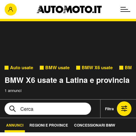
Auto usate
BMW usate
BMW X6 usate
BMW 
BMW X6 usate a Latina e provincia
1 annunci
Filtra
ANNUNCI
REGIONI E PROVINCE
CONCESSIONARI BMW