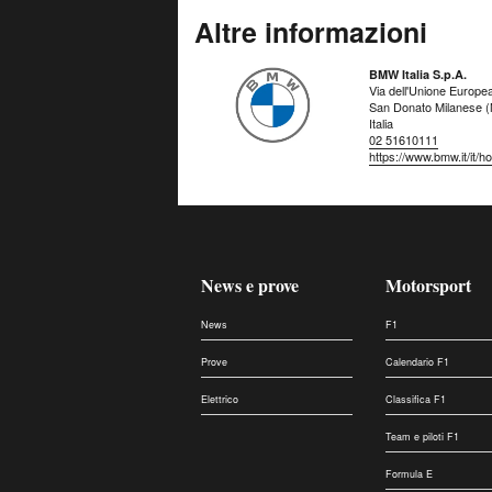
Altre informazioni
BMW Italia S.p.A.
Via dell'Unione Europe
San Donato Milanese (
Italia
02 51610111
https://www.bmw.it/it/h
News e prove
Motorsport
News
F1
Prove
Calendario F1
Elettrico
Classifica F1
Team e piloti F1
Formula E