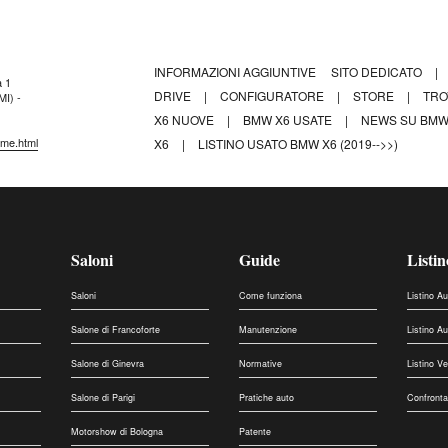
INFORMAZIONI AGGIUNTIVE
SITO DEDICATO
|
a 1
DRIVE
|
CONFIGURATORE
|
STORE
|
TRO
MI) -
X6 NUOVE
|
BMW X6 USATE
|
NEWS SU BMW
ome.html
X6
|
LISTINO USATO BMW X6 (2019-->>)
Saloni
Guide
Listin
Saloni
Come funziona
Listino A
Salone di Francoforte
Manutenzione
Listino A
Salone di Ginevra
Normative
Listino V
Salone di Parigi
Pratiche auto
Confronta
Motorshow di Bologna
Patente