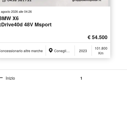
 agosto 2026 alle 04:26
BMW X6
xDrive40d 48V Msport
€ 54.500
101.800
oncessionario altre marche
Conegliano (TV)
2023
Km
Inizio
1