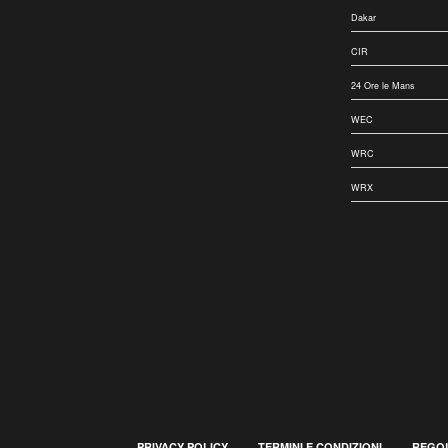
Dakar
CIR
24 Ore le Mans
WEC
WRC
WRX
PRIVACY POLICY
TERMINI E CONDIZIONI
REGOL