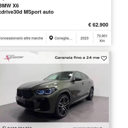
BMW X6
xdrive30d MSport auto
€ 62.900
70.901
oncessionario altre marche
Conegliano (TV)
2023
Km