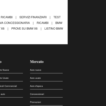
RICAMBI
|
SERVIZI FINANZIARI
|
TEST
VA CONCESSIONARIA
|
RICAMBI
|
BMW
 X6
|
PROVE SU BMW X6
|
LISTINO BMW
o
Mercato
uto Nuove
Auto nuove
uto Usate
Auto usate
eicoli Commerciali
Auto d'epoca
 auto
Concessionari
Promozioni