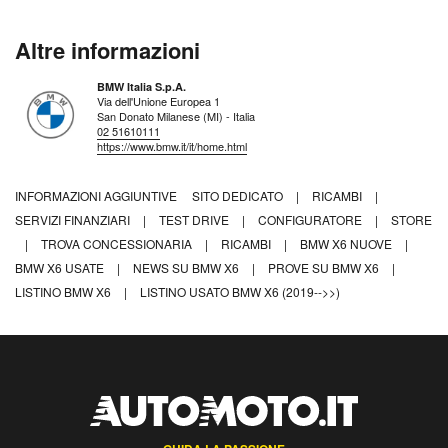
Altre informazioni
BMW Italia S.p.A.
Via dell'Unione Europea 1
San Donato Milanese (MI) - Italia
02 51610111
https://www.bmw.it/it/home.html
INFORMAZIONI AGGIUNTIVE
SITO DEDICATO
|
RICAMBI
|
SERVIZI FINANZIARI
|
TEST DRIVE
|
CONFIGURATORE
|
STORE
|
TROVA CONCESSIONARIA
|
RICAMBI
|
BMW X6 NUOVE
|
BMW X6 USATE
|
NEWS SU BMW X6
|
PROVE SU BMW X6
|
LISTINO BMW X6
|
LISTINO USATO BMW X6 (2019-->>)