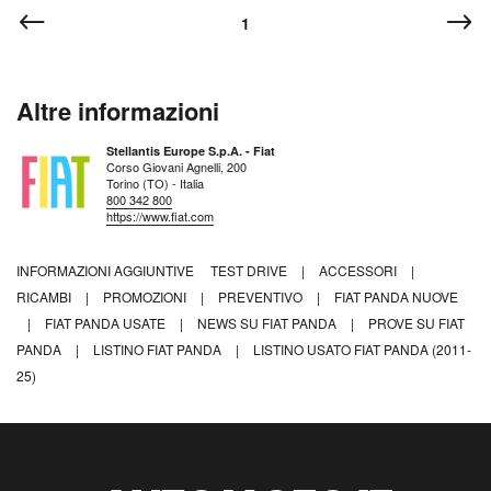
1
Altre informazioni
Stellantis Europe S.p.A. - Fiat
Corso Giovani Agnelli, 200
Torino (TO) - Italia
800 342 800
https://www.fiat.com
INFORMAZIONI AGGIUNTIVE
TEST DRIVE
|
ACCESSORI
|
RICAMBI
|
PROMOZIONI
|
PREVENTIVO
|
FIAT PANDA NUOVE
|
FIAT PANDA USATE
|
NEWS SU FIAT PANDA
|
PROVE SU FIAT
PANDA
|
LISTINO FIAT PANDA
|
LISTINO USATO FIAT PANDA (2011-
25)