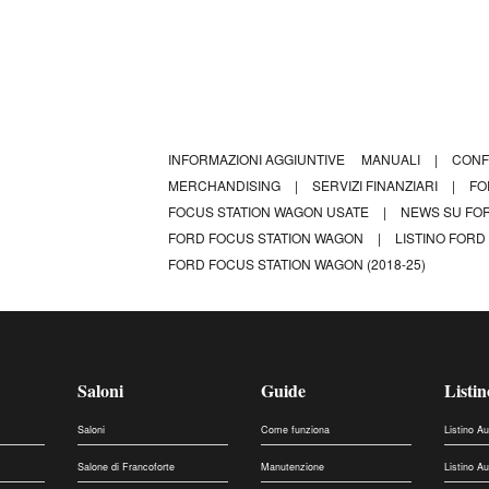
INFORMAZIONI AGGIUNTIVE
MANUALI
|
CONF
MERCHANDISING
|
SERVIZI FINANZIARI
|
FO
FOCUS STATION WAGON USATE
|
NEWS SU FO
FORD FOCUS STATION WAGON
|
LISTINO FOR
FORD FOCUS STATION WAGON (2018-25)
Saloni
Guide
Listin
Saloni
Come funziona
Listino A
Salone di Francoforte
Manutenzione
Listino A