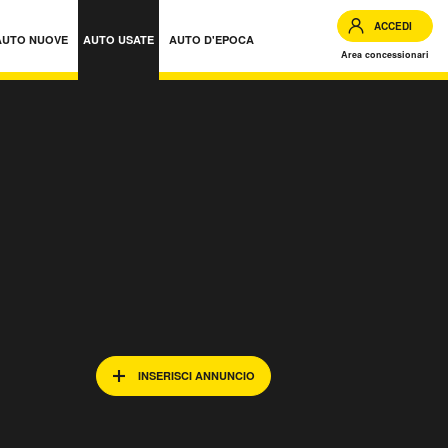
ACCEDI
AUTO NUOVE
AUTO USATE
AUTO D'EPOCA
Area concessionari
ate in Puglia
INSERISCI ANNUNCIO