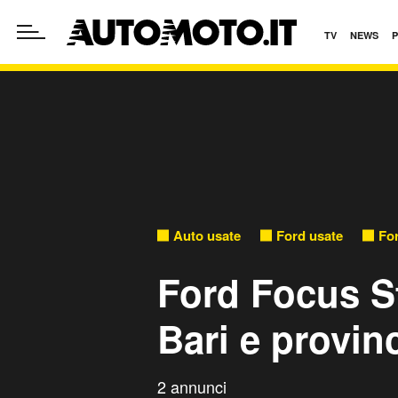
TV
NEWS
Auto usate
Ford usate
Fo
Ford Focus S
Bari e provin
2 annunci