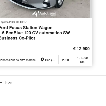
 agosto 2026 alle 00:07
Ford Focus Station Wagon
1.5 EcoBlue 120 CV automatico SW
Business Co-Pilot
€ 12.900
101.000
oncessionario altre marche
Bari (BA)
2020
Km
Inizio
1