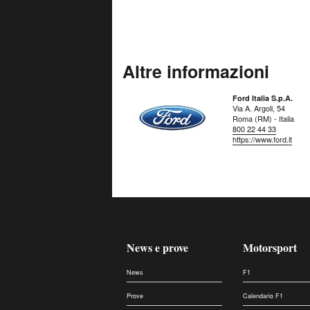
Altre informazioni
Ford Italia S.p.A.
Via A. Argoli, 54
Roma (RM) - Italia
800 22 44 33
https://www.ford.it
News e prove
Motorsport
News
F1
Prove
Calendario F1