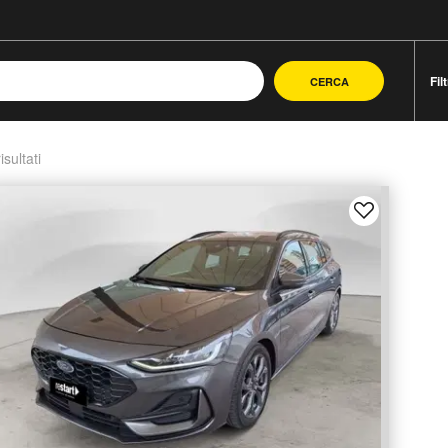
Fil
CERCA
isultati