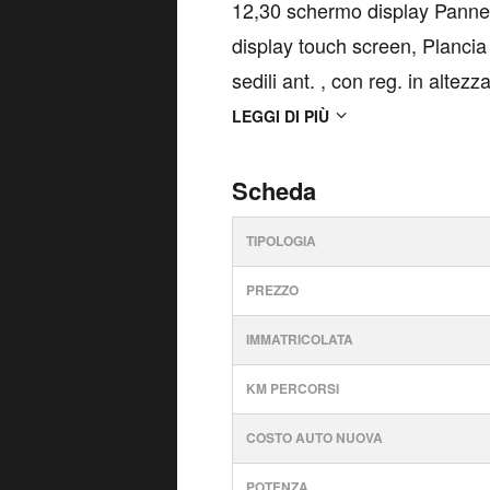
12,30 schermo display Pannel
display touch screen, Plancia 
sedili ant. , con reg. in altez
sedili post. , con reg. in altez
LEGGI DI PIÙ
altoparl...
Scheda
TIPOLOGIA
PREZZO
IMMATRICOLATA
KM PERCORSI
COSTO AUTO NUOVA
POTENZA