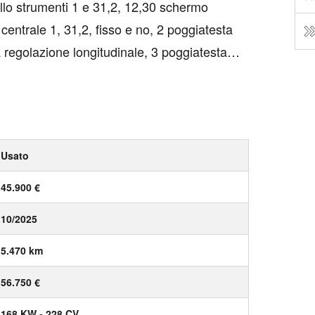
lo strumenti 1 e 31,2, 12,30 schermo
centrale 1, 31,2, fisso e no, 2 poggiatesta
za regolazione longitudinale, 3 poggiatesta
za, 4 freni a disco con 4 dischi ventilati, 6
Usato
45.900 €
10/2025
5.470 km
56.750 €
168 KW - 228 CV