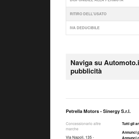
RITIRO DELL'USATO
IVA DEDUCIBILE
Naviga su Automoto.i
pubblicità
Petrella Motors - Sinergy S.r.l.
Concessionario altre
Tutti gli 
marche
Annunci p
Via Napoli, 135 -
Annunci o