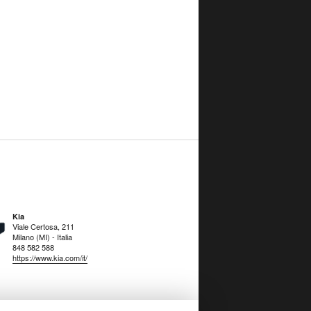
Kia
Viale Certosa, 211
Milano (MI) - Italia
848 582 588
https://www.kia.com/it/