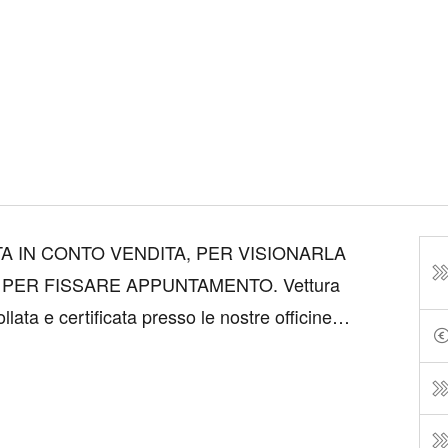
A IN CONTO VENDITA, PER VISIONARLA
 PER FISSARE APPUNTAMENTO. Vettura
lata e certificata presso le nostre officine
rovarla presso la nostra sede. Ci troviamo a
rada ...