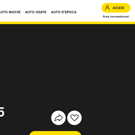
ACCEDI
AUTO NUOVE
AUTO USATE
AUTO D'EPOCA
Area concessionari
5