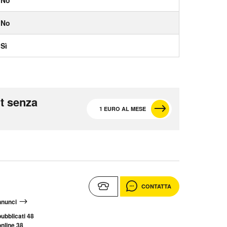
No
Sì
t senza
1 EURO AL MESE
CONTATTA
annunci
ubblicati 48
nline 38