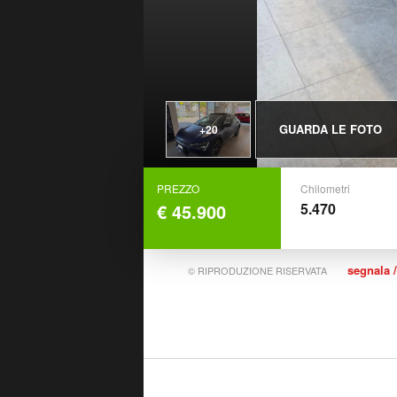
GUARDA LE FOTO
+20
PREZZO
Chilometri
€ 45.900
5.470
segnala /
© RIPRODUZIONE RISERVATA