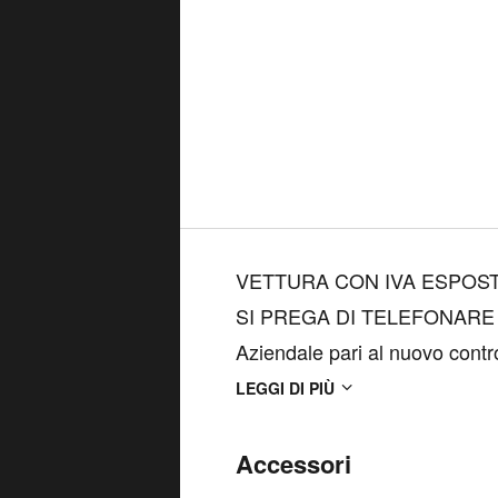
VETTURA CON IVA ESPOST
SI PREGA DI TELEFONARE
Aziendale pari al nuovo control
interne. Potrai visionarla e p
LEGGI DI PIÙ
Castellammare di Stabia, in st
Accessori