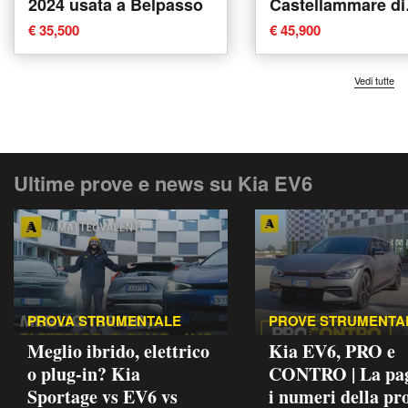
2024 usata a Belpasso
Castellammare di
Stabia
€ 35,500
€ 45,900
Vedi tutte
Ultime prove e news su Kia EV6
PROVA STRUMENTALE
PROVE STRUMENTA
Meglio ibrido, elettrico
Kia EV6, PRO e
o plug-in? Kia
CONTRO | La pag
Sportage vs EV6 vs
i numeri della pr