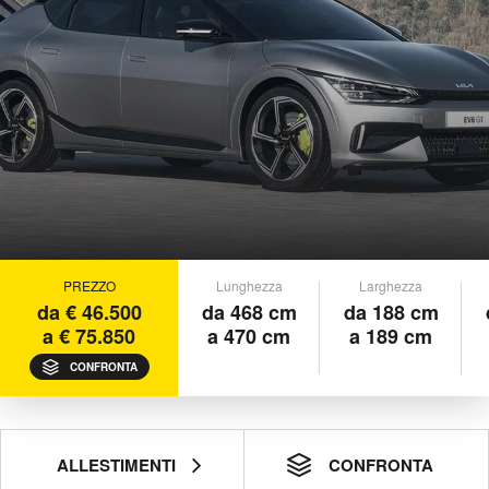
PREZZO
Lunghezza
Larghezza
da € 46.500
da 468 cm
da 188 cm
a € 75.850
a 470 cm
a 189 cm
CONFRONTA
ALLESTIMENTI
CONFRONTA