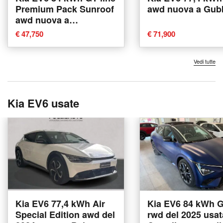
Premium Pack Sunroof
awd nuova a Gub
awd nuova a
Castenaso
€ 47,750
€ 71,900
Vedi tutte
Kia EV6 usate
Kia EV6 77,4 kWh Air
Kia EV6 84 kWh G
Special Edition awd del
rwd del 2025 usat