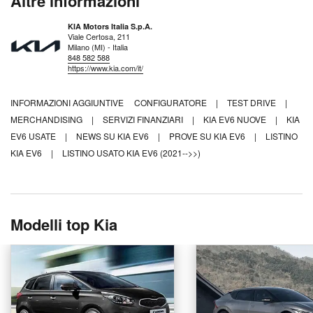
Altre informazioni
KIA Motors Italia S.p.A.
Viale Certosa, 211
Milano (MI) - Italia
848 582 588
https://www.kia.com/it/
INFORMAZIONI AGGIUNTIVE
CONFIGURATORE
|
TEST DRIVE
|
MERCHANDISING
|
SERVIZI FINANZIARI
|
KIA EV6 NUOVE
|
KIA
EV6 USATE
|
NEWS SU KIA EV6
|
PROVE SU KIA EV6
|
LISTINO
KIA EV6
|
LISTINO USATO KIA EV6 (2021-->>)
Modelli top Kia