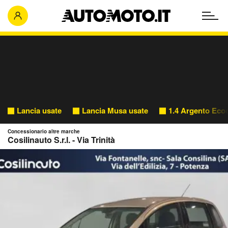
Lancia usate
Lancia Musa usate
1.4 Argento Eco
Concessionario altre marche
Cosilinauto S.r.l. - Via Trinità