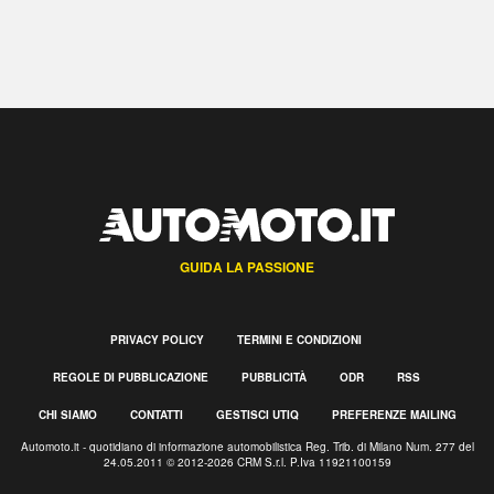
GUIDA LA PASSIONE
PRIVACY POLICY
TERMINI E CONDIZIONI
REGOLE DI PUBBLICAZIONE
PUBBLICITÀ
ODR
RSS
CHI SIAMO
CONTATTI
GESTISCI UTIQ
PREFERENZE MAILING
Automoto.it - quotidiano di informazione automobilistica Reg. Trib. di Milano Num. 277 del
24.05.2011 © 2012-2026 CRM S.r.l. P.Iva 11921100159