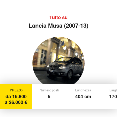
Tutto su
Lancia Musa (2007-13)
PREZZO
Numero posti
Lunghezza
Larg
da 15.600
5
404 cm
170
a 26.000 €