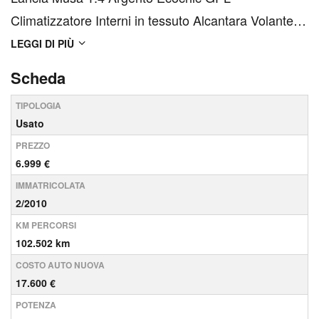
Climatizzatore Interni in tessuto Alcantara Volante in
pelle Cambio manuale Usb/AUX Autoradio mp3 Hill
LEGGI DI PIÙ
holder Luci diurne Fendinebbia GPL Casa Madre
Scheda
Autovettura IMPECCABILE Garanzia 12 Mesi a Km
TIPOLOGIA
Illimitat...
Usato
PREZZO
6.999 €
IMMATRICOLATA
2/2010
KM PERCORSI
102.502 km
COSTO AUTO NUOVA
17.600 €
POTENZA