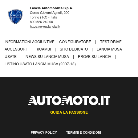
Lancia Automobiles S.p.A.
Corso Giovani Agnelli, 200
Torino (TO) - Italia
800 526 242 00
https://www.lancia.it/
INFORMAZIONI AGGIUNTIVE
CONFIGURATORE
|
TEST DRIVE
|
ACCESSORI
|
RICAMBI
|
SITO DEDICATO
|
LANCIA MUSA
USATE
|
NEWS SU LANCIA MUSA
|
PROVE SU LANCIA
|
LISTINO USATO LANCIA MUSA (2007-13)
GUIDA LA PASSIONE
PRIVACY POLICY
TERMINI E CONDIZIONI