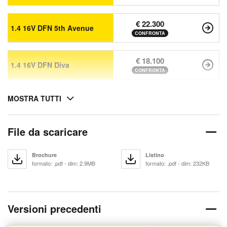
€ 22.300
1.4 16V DFN 5th Avenue
CONFRONTA
€ 18.100
1.4 16V DFN Diva
CONFRONTA
MOSTRA TUTTI
File da scaricare
Brochure
Listino
formato: .pdf - dim: 2.9MB
formato: .pdf - dim: 232KB
Versioni precedenti