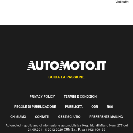
Vedi tutte
GUIDA LA PASSIONE
PRIVACY POLICY
TERMINI E CONDIZIONI
REGOLE DI PUBBLICAZIONE
PUBBLICITÀ
ODR
RSS
CHI SIAMO
CONTATTI
GESTISCI UTIQ
PREFERENZE MAILING
Automoto.it - quotidiano di informazione automobilistica Reg. Trib. di Milano Num. 277 del
24.05.2011 © 2012-2026 CRM S.r.l. P.Iva 11921100159