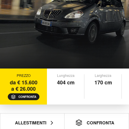
PREZZO
Lunghezza
Larghezza
da € 15.600
404 cm
170 cm
a € 26.000
CONFRONTA
ALLESTIMENTI
CONFRONTA