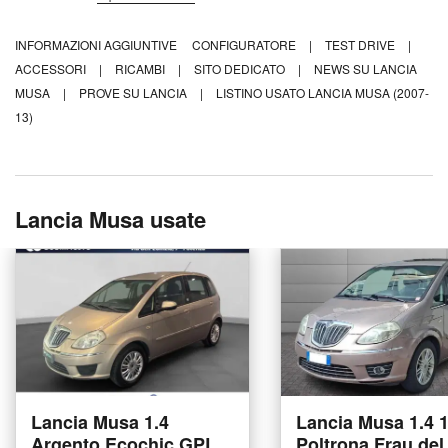
INFORMAZIONI AGGIUNTIVE
CONFIGURATORE
|
TEST DRIVE
|
ACCESSORI
|
RICAMBI
|
SITO DEDICATO
|
NEWS SU LANCIA
MUSA
|
PROVE SU LANCIA
|
LISTINO USATO LANCIA MUSA (2007-
13)
Lancia Musa usate
Lancia Musa 1.4
Lancia Musa 1.4 
Argento Ecochic GPL
Poltrona Frau del