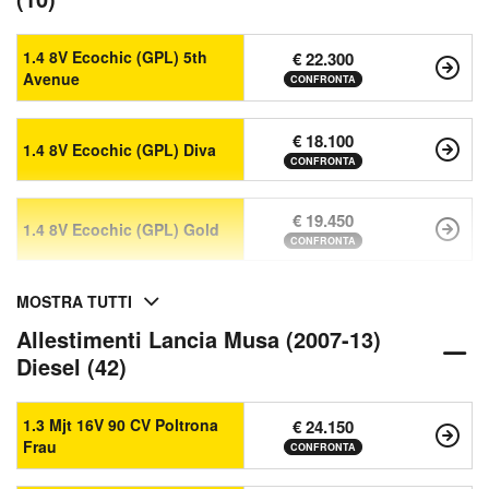
1.4 8V Ecochic (GPL) 5th
€ 22.300
Avenue
CONFRONTA
€ 18.100
1.4 8V Ecochic (GPL) Diva
CONFRONTA
€ 19.450
1.4 8V Ecochic (GPL) Gold
CONFRONTA
MOSTRA TUTTI
Allestimenti Lancia Musa (2007-13)
Diesel (42)
1.3 Mjt 16V 90 CV Poltrona
€ 24.150
Frau
CONFRONTA