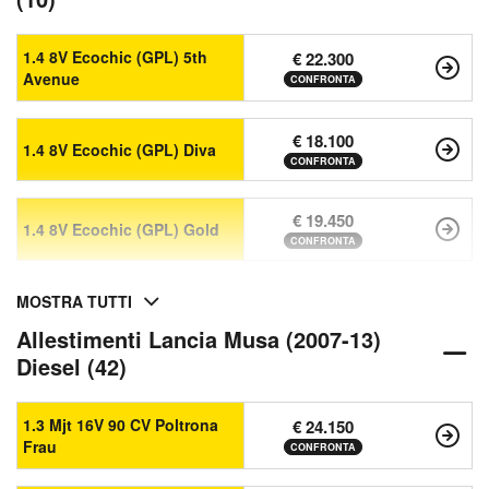
1.4 8V Ecochic (GPL) 5th
€ 22.300
Avenue
CONFRONTA
€ 18.100
1.4 8V Ecochic (GPL) Diva
CONFRONTA
€ 19.450
1.4 8V Ecochic (GPL) Gold
CONFRONTA
MOSTRA TUTTI
Allestimenti Lancia Musa (2007-13)
Diesel (42)
1.3 Mjt 16V 90 CV Poltrona
€ 24.150
Frau
CONFRONTA