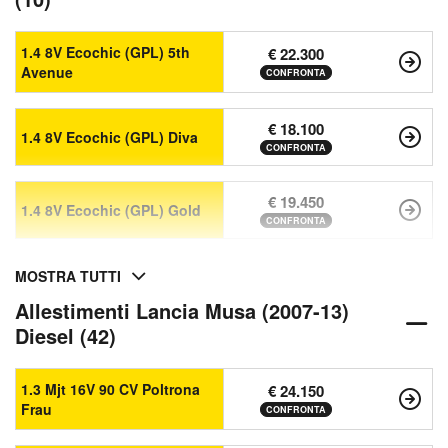
1.4 8V Ecochic (GPL) 5th
€ 22.300
Avenue
CONFRONTA
€ 18.100
1.4 8V Ecochic (GPL) Diva
CONFRONTA
€ 19.450
1.4 8V Ecochic (GPL) Gold
CONFRONTA
MOSTRA TUTTI
Allestimenti Lancia Musa (2007-13)
Diesel (42)
1.3 Mjt 16V 90 CV Poltrona
€ 24.150
Frau
CONFRONTA