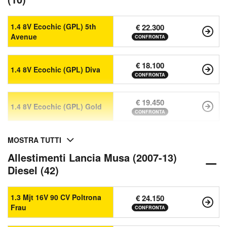
1.4 8V Ecochic (GPL) 5th
€ 22.300
Avenue
CONFRONTA
€ 18.100
1.4 8V Ecochic (GPL) Diva
CONFRONTA
€ 19.450
1.4 8V Ecochic (GPL) Gold
CONFRONTA
MOSTRA TUTTI
Allestimenti Lancia Musa (2007-13)
Diesel (42)
1.3 Mjt 16V 90 CV Poltrona
€ 24.150
Frau
CONFRONTA