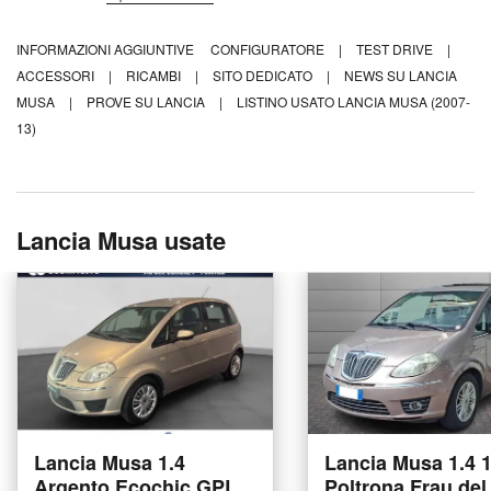
INFORMAZIONI AGGIUNTIVE
CONFIGURATORE
|
TEST DRIVE
|
ACCESSORI
|
RICAMBI
|
SITO DEDICATO
|
NEWS SU LANCIA
MUSA
|
PROVE SU LANCIA
|
LISTINO USATO LANCIA MUSA (2007-
13)
Lancia Musa usate
Lancia Musa 1.4
Lancia Musa 1.4 
Argento Ecochic GPL
Poltrona Frau del