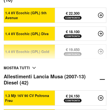
1.4 8V Ecochic (GPL) 5th
€ 22.300
Avenue
CONFRONTA
€ 18.100
1.4 8V Ecochic (GPL) Diva
CONFRONTA
€ 19.450
1.4 8V Ecochic (GPL) Gold
CONFRONTA
MOSTRA TUTTI
Allestimenti Lancia Musa (2007-13)
Diesel (42)
1.3 Mjt 16V 90 CV Poltrona
€ 24.150
Frau
CONFRONTA