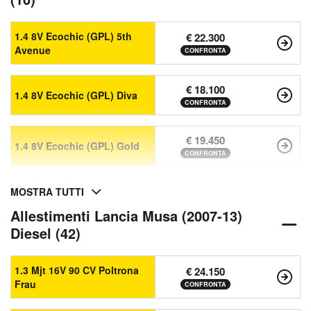
1.4 8V Ecochic (GPL) 5th
€ 22.300
Avenue
CONFRONTA
€ 18.100
1.4 8V Ecochic (GPL) Diva
CONFRONTA
€ 19.450
1.4 8V Ecochic (GPL) Gold
CONFRONTA
MOSTRA TUTTI
Allestimenti Lancia Musa (2007-13)
Diesel (42)
1.3 Mjt 16V 90 CV Poltrona
€ 24.150
Frau
CONFRONTA