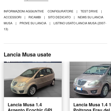
INFORMAZIONI AGGIUNTIVE
CONFIGURATORE
|
TEST DRIVE
|
ACCESSORI
|
RICAMBI
|
SITO DEDICATO
|
NEWS SU LANCIA
MUSA
|
PROVE SU LANCIA
|
LISTINO USATO LANCIA MUSA (2007-
13)
Lancia Musa usate
Lancia Musa 1.4
Lancia Musa 1.4 
Argento Ecochic GPL
Poltrona Frau del