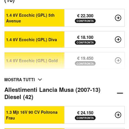
1.4 8V Ecochic (GPL) 5th
€ 22.300
Avenue
CONFRONTA
€ 18.100
1.4 8V Ecochic (GPL) Diva
CONFRONTA
€ 19.450
1.4 8V Ecochic (GPL) Gold
CONFRONTA
MOSTRA TUTTI
Allestimenti Lancia Musa (2007-13)
Diesel (42)
1.3 Mjt 16V 90 CV Poltrona
€ 24.150
Frau
CONFRONTA