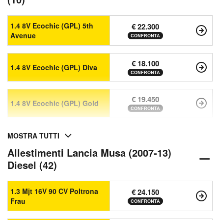
1.4 8V Ecochic (GPL) 5th
€ 22.300
Avenue
CONFRONTA
€ 18.100
1.4 8V Ecochic (GPL) Diva
CONFRONTA
€ 19.450
1.4 8V Ecochic (GPL) Gold
CONFRONTA
MOSTRA TUTTI
Allestimenti Lancia Musa (2007-13)
Diesel (42)
1.3 Mjt 16V 90 CV Poltrona
€ 24.150
Frau
CONFRONTA