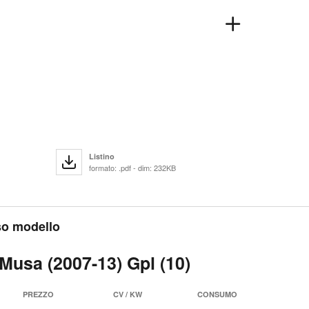
Listino
formato: .pdf - dim: 232KB
sso modello
 Musa (2007-13) Gpl (10)
PREZZO
CV / KW
CONSUMO