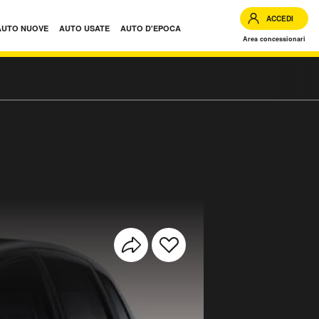
ACCEDI
AUTO NUOVE
AUTO USATE
AUTO D'EPOCA
Area concessionari