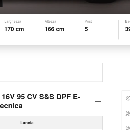
Larghezza
Altezza
Posti
Ba
170 cm
166 cm
5
3
t 16V 95 CV S&S DPF E-
tecnica
Lancia