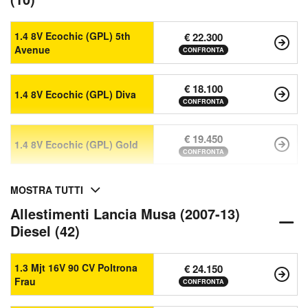
1.4 8V Ecochic (GPL) 5th
€ 22.300
Avenue
CONFRONTA
€ 18.100
1.4 8V Ecochic (GPL) Diva
CONFRONTA
€ 19.450
1.4 8V Ecochic (GPL) Gold
CONFRONTA
MOSTRA TUTTI
Allestimenti Lancia Musa (2007-13)
Diesel (42)
1.3 Mjt 16V 90 CV Poltrona
€ 24.150
Frau
CONFRONTA