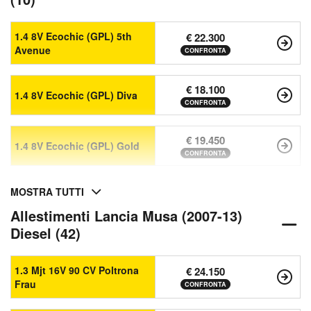
1.4 8V Ecochic (GPL) 5th
€ 22.300
Avenue
CONFRONTA
€ 18.100
1.4 8V Ecochic (GPL) Diva
CONFRONTA
€ 19.450
1.4 8V Ecochic (GPL) Gold
CONFRONTA
MOSTRA TUTTI
Allestimenti Lancia Musa (2007-13)
Diesel (42)
1.3 Mjt 16V 90 CV Poltrona
€ 24.150
Frau
CONFRONTA