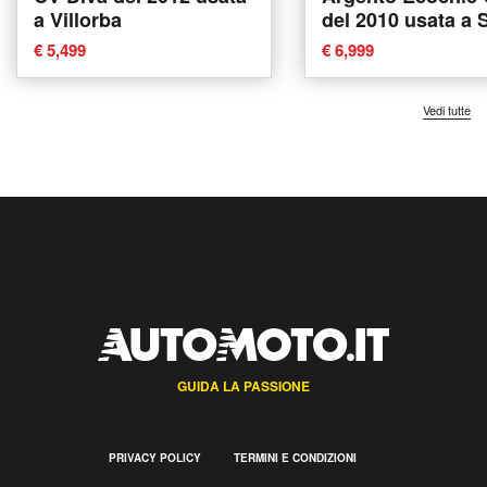
a Villorba
del 2010 usata a 
Consilina
€ 5,499
€ 6,999
Vedi tutte
GUIDA LA PASSIONE
PRIVACY POLICY
TERMINI E CONDIZIONI