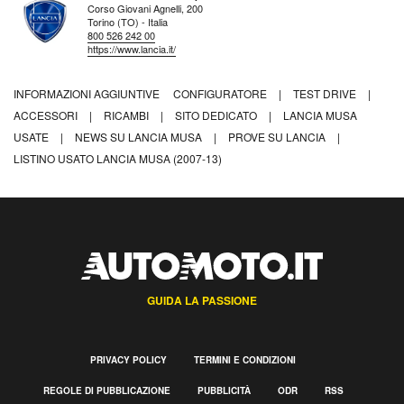
Corso Giovani Agnelli, 200
Torino (TO) - Italia
800 526 242 00
https://www.lancia.it/
INFORMAZIONI AGGIUNTIVE
CONFIGURATORE
|
TEST DRIVE
|
ACCESSORI
|
RICAMBI
|
SITO DEDICATO
|
LANCIA MUSA
USATE
|
NEWS SU LANCIA MUSA
|
PROVE SU LANCIA
|
LISTINO USATO LANCIA MUSA (2007-13)
GUIDA LA PASSIONE
PRIVACY POLICY
TERMINI E CONDIZIONI
REGOLE DI PUBBLICAZIONE
PUBBLICITÀ
ODR
RSS