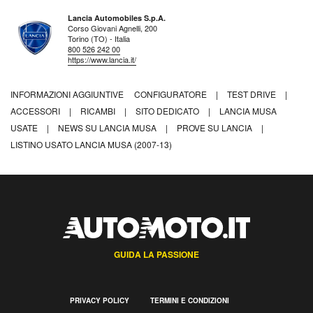
Lancia Automobiles S.p.A.
Corso Giovani Agnelli, 200
Torino (TO) - Italia
800 526 242 00
https://www.lancia.it/
INFORMAZIONI AGGIUNTIVE
CONFIGURATORE
|
TEST DRIVE
|
ACCESSORI
|
RICAMBI
|
SITO DEDICATO
|
LANCIA MUSA
USATE
|
NEWS SU LANCIA MUSA
|
PROVE SU LANCIA
|
LISTINO USATO LANCIA MUSA (2007-13)
GUIDA LA PASSIONE
PRIVACY POLICY
TERMINI E CONDIZIONI