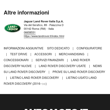
Altre informazioni
Jaguar Land Rover Italia S.p.A.
Via del Serafico, 89 - Palazzina D
00142 Roma (RM) - Italia
06658531
https://www.landrover.it/index.html
INFORMAZIONI AGGIUNTIVE
SITO DEDICATO
|
CONFIGURATORE
|
TEST DRIVE
|
ACCESSORI
|
MERCHANDISING
|
CONCESSIONARI
|
SERVIZI FINANZIARI
|
LAND ROVER
DISCOVERY NUOVE
|
LAND ROVER DISCOVERY USATE
|
NEWS
SU LAND ROVER DISCOVERY
|
PROVE SU LAND ROVER DISCOVERY
|
LISTINO LAND ROVER DISCOVERY
|
LISTINO USATO LAND
ROVER DISCOVERY (2016-->>)