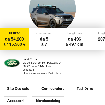
PREZZO
Numero posti
Lunghezza
Larg
da 54.200
da 5
da 496
207
a 115.500 €
a 7
a 497 cm
Land Rover
Via del Serafico, 89 - Palazzina D
00142 Roma (RM) - Italia
06658531
https://www.landrover.it/index.html
Sito Dedicato
Configuratore
Test Drive
Accessori
Merchandising