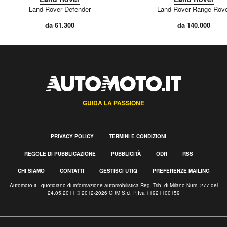
Land Rover Defender
Land Rover Range Rov
da 61.300
da 140.000
GUIDA LA PASSIONE
PRIVACY POLICY
TERMINI E CONDIZIONI
REGOLE DI PUBBLICAZIONE
PUBBLICITÀ
ODR
RSS
CHI SIAMO
CONTATTI
GESTISCI UTIQ
PREFERENZE MAILING
Automoto.it - quotidiano di informazione automobilistica Reg. Trib. di Milano Num. 277 del
24.05.2011 © 2012-2026 CRM S.r.l. P.Iva 11921100159