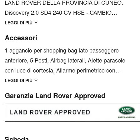
LAND ROVER DELLA PROVINCIA DI CUNEO.
Discovery 2.0 SD4 240 CV HSE - CAMBIO
AUTOMATICO - TRAZIONE INTEGRALE - CRUISE
LEGGI DI PIÙ
CONTROL - INTERNO IN PELLE - BOARD
Accessori
COMPUTER - LINE ASSIST - FRENATA DI
1 aggancio per shopping bag lato passeggero
EMERGENZA - RICARICA WIRELESS PER
anteriore, 5 Posti, Airbag laterali, Alette parasole
CELLULARE - APPLE CAR PLAY/ANDROID AU...
con luce di cortesia, Allarme perimetrico con
immobilizzatore motore, Altezza volante regolabile
LEGGI DI PIÙ
manualmente, Ancoraggio ISOfix lato passeggero
Garanzia Land Rover Approved
anteriore, Android Auto, Apertura portellone
posteriore ele...
Scheda