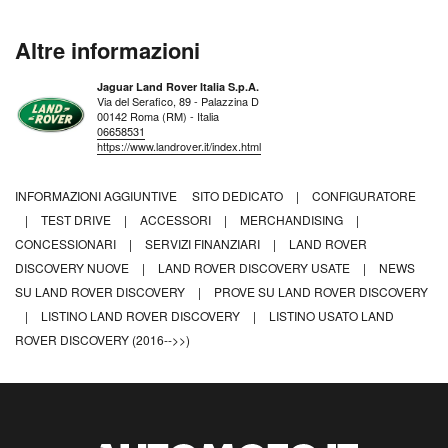
Altre informazioni
Jaguar Land Rover Italia S.p.A.
Via del Serafico, 89 - Palazzina D
00142 Roma (RM) - Italia
06658531
https://www.landrover.it/index.html
INFORMAZIONI AGGIUNTIVE
SITO DEDICATO
|
CONFIGURATORE
|
TEST DRIVE
|
ACCESSORI
|
MERCHANDISING
|
CONCESSIONARI
|
SERVIZI FINANZIARI
|
LAND ROVER
DISCOVERY NUOVE
|
LAND ROVER DISCOVERY USATE
|
NEWS
SU LAND ROVER DISCOVERY
|
PROVE SU LAND ROVER DISCOVERY
|
LISTINO LAND ROVER DISCOVERY
|
LISTINO USATO LAND
ROVER DISCOVERY (2016-->>)