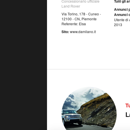
Concessionario ufficiale
Tutti gli 
Land Rover
Annunci p
Via Torino, 178 - Cuneo -
Annunci o
12100 - CN, Piemonte
Utente di 
Referente: Elsa
2013
Sito:
www.damilano.it
T
L