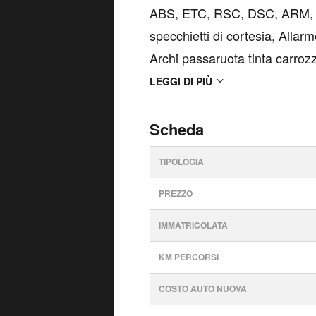
ABS, ETC, RSC, DSC, ARM, Ai
specchietti di cortesia, Allarme
Archi passaruota tinta carroz
velocità con comando al volan
LEGGI DI PIÙ
doppie St...
Scheda
TIPOLOGIA
PREZZO
IMMATRICOLATA
KM PERCORSI
COSTO AUTO NUOVA