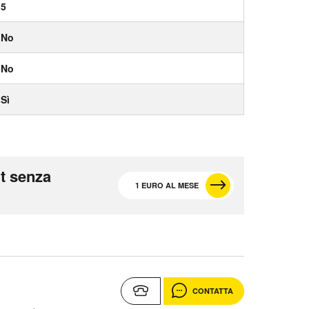
5
No
No
Sì
t senza
1 EURO AL MESE
CONTATTA