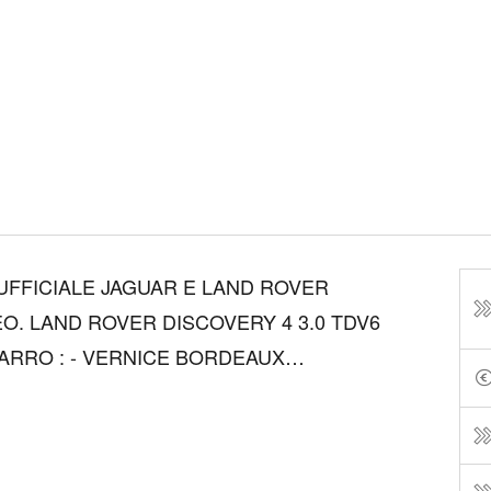
FFICIALE JAGUAR E LAND ROVER
0 TDV6
CE BORDEAUX
IN PELLE CREMA - VOLANTE IN PELLE
E A VOLANTE - DISPLAY TOUCH SCREEN
...