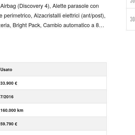
rbag (Discovery 4), Alette parasole con
 perimetrico, Alzacristalli elettrici (ant/post),
zeria, Bright Pack, Cambio automatico a 8
te, Cerchi in lega da 19&quot; a 7 razze
Usato
33.900 €
7/2016
160.000 km
59.790 €