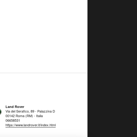
Land Rover
Via del Serafico, 89 - Palazzina D
00142 Roma (RM) - Italia
06658531
https://www.landrover.it/index.html