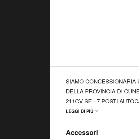
SIAMO CONCESSIONARIA U
DELLA PROVINCIA DI CUNEO. LAND ROVER DISCOVERY 4 3.
211CV SE - 7 POSTI AUTOCARRO : - VERNI
METALLIZZATA - INTERNI 
LEGGI DI PIÙ
MULTIFUNZIONE - PALETT
- LETTORE CD - VETRI POST
Accessori