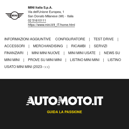
MINI Italia S.p.A.
Via dell'Unione Europea, 1
San Donato Milanese (MI) - Italia
02 51610111
https://www.mini.it/it_IT/home.html
INFORMAZIONI AGGIUNTIVE
CONFIGURATORE
|
TEST DRIVE
|
ACCESSORI
|
MERCHANDISING
|
RICAMBI
|
SERVIZI
FINANZIARI
|
MINI MINI NUOVE
|
MINI MINI USATE
|
NEWS SU
MINI MINI
|
PROVE SU MINI MINI
|
LISTINO MINI MINI
|
LISTINO
USATO MINI MINI (2023-->>)
GUIDA LA PASSIONE