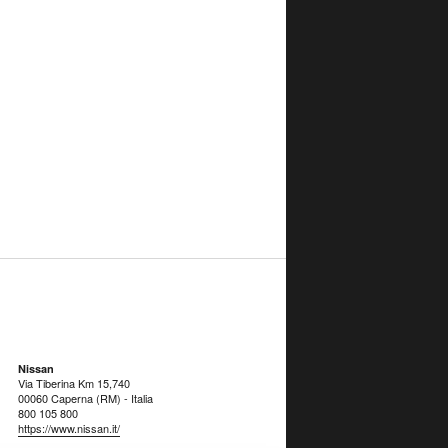
Nissan
Via Tiberina Km 15,740
00060 Caperna (RM) - Italia
800 105 800
https://www.nissan.it/