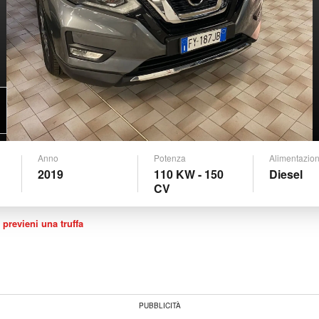
Anno
Potenza
Alimentazio
2019
110 KW - 150
Diesel
CV
 previeni una truffa
PUBBLICITÀ