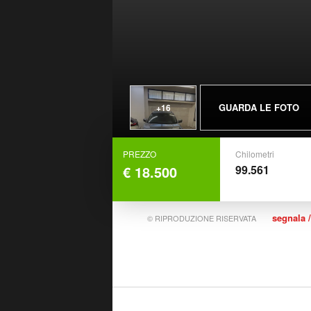
GUARDA LE FOTO
+16
PREZZO
Chilometri
€ 18.500
99.561
segnala /
© RIPRODUZIONE RISERVATA