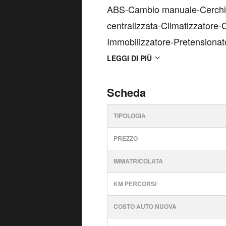
ABS-Cambio manuale-Cerchi i
centralizzata-Climatizzatore
Immobilizzatore-Pretensionatore
Retrovisori ripiegabili elettri
LEGGI DI PIÙ
Sedile posteriore sdoppiato-V.
Scheda
TIPOLOGIA
PREZZO
IMMATRICOLATA
KM PERCORSI
COSTO AUTO NUOVA