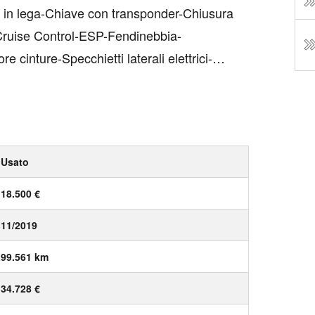
n lega-Chiave con transponder-Chiusura
-Cruise Control-ESP-Fendinebbia-
 cinture-Specchietti laterali elettrici-
camente-Sedile guida regolabile in altezza-
..
Usato
18.500 €
11/2019
99.561 km
34.728 €