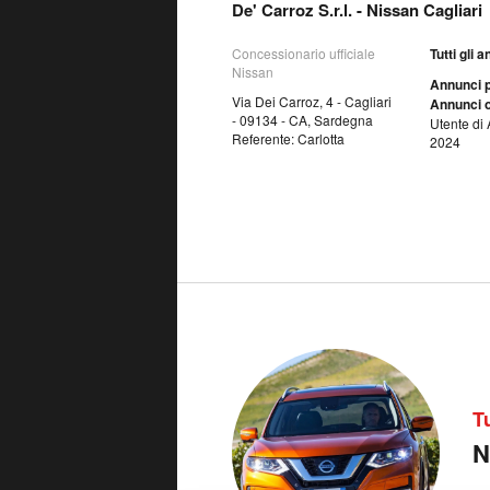
De' Carroz S.r.l. - Nissan Cagliari
Concessionario ufficiale
Tutti gli 
Nissan
Annunci p
Via Dei Carroz, 4 - Cagliari
Annunci o
- 09134 - CA, Sardegna
Utente di 
Referente: Carlotta
2024
T
N