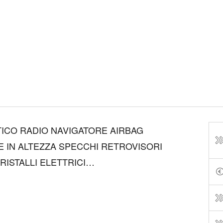
ICO RADIO NAVIGATORE AIRBAG
E IN ALTEZZA SPECCHI RETROVISORI
RISTALLI ELETTRICI
RCHI IN LEGA SENSORI DI
POSTERIORI CRUISE CONTROL SEDILE
\40 FENDINEBBIA VERNICE METAL...