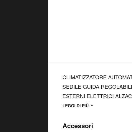
CLIMATIZZATORE AUTOMAT
SEDILE GUIDA REGOLABIL
ESTERNI ELETTRICI ALZAC
ANTERIORI\POSTERIORI CE
LEGGI DI PIÙ
PARCHEGGIO ANTERIORI\
POSTERIORE SDOPPIATO 60
Accessori