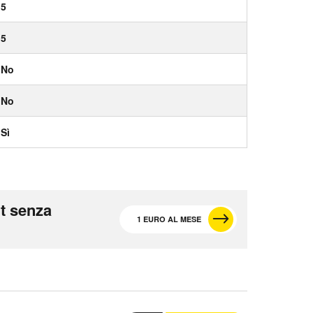
5
5
No
No
Sì
t senza
1 EURO AL MESE