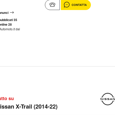
CONTATTA
annunci
ubblicati 35
nline 28
Automoto.it dal
utto su
issan X-Trail (2014-22)