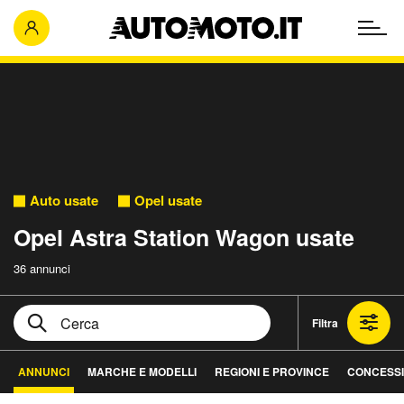
Auto usate
Opel usate
Opel Astra Station Wagon usate
36 annunci
Filtra
ANNUNCI
MARCHE E MODELLI
REGIONI E PROVINCE
CONCESSI