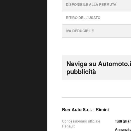
DISPONIBILE ALLA PERMUTA
RITIRO DELL'USATO
IVA DEDUCIBILE
Naviga su Automoto.i
pubblicità
Ren-Auto S.r.l. - Rimini
Concessionario ufficiale
Tutti gli 
Renault
Annunci p