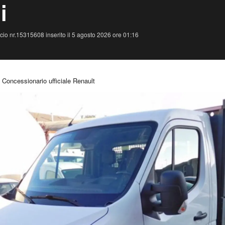
i
io nr.15315608 inserito il 5 agosto 2026 ore 01:16
Concessionario ufficiale Renault