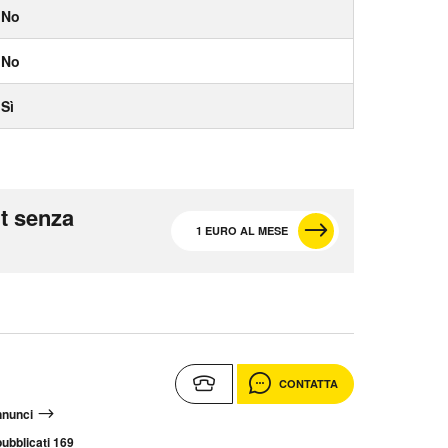
No
No
Sì
t senza
1 EURO AL MESE
CONTATTA
annunci
ubblicati 169