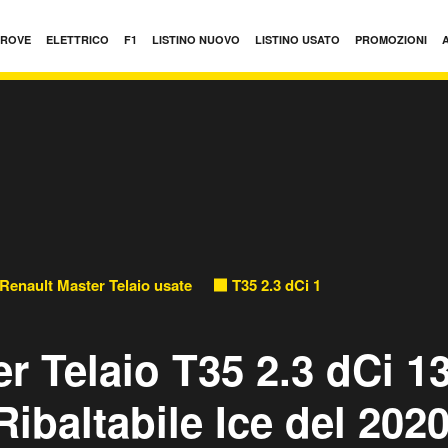
PROVE
ELETTRICO
F1
LISTINO NUOVO
LISTINO USATO
PROMOZIONI
Renault Master Telaio usate
T35 2.3 dCi 135 PM Cassone Rib
r Telaio T35 2.3 dCi 1
baltabile Ice del 202