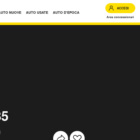
ACCEDI
AUTO NUOVE
AUTO USATE
AUTO D'EPOCA
Area concessionari
altabile Ice usate
35
0