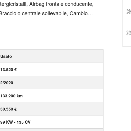
ergicristalli, Airbag frontale conducente,
i, Bracciolo centrale sollevabile, Cambio
ancia (refrigerato con climatizzatore),
Usato
13.520 €
2/2020
133.200 km
30.550 €
99 KW - 135 CV