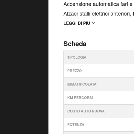
Accensione automatica fari e t
Alzacristalli elettrici anterior
manuale, Cassetto chiuso in pl
LEGGI DI PIÙ
Chiave a 2 bott...
Scheda
TIPOLOGIA
PREZZO
IMMATRICOLATA
KM PERCORSI
COSTO AUTO NUOVA
POTENZA