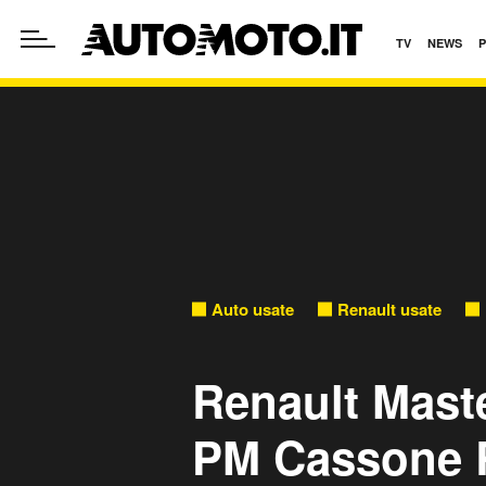
TV
NEWS
Auto usate
Renault usate
Renault Maste
PM Cassone Ri