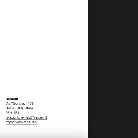
Renault
Via Tiburtina, 1159
Roma (RM) - Italia
06 41561
relazioni.clientela@renault.it
https://www.renault.it/