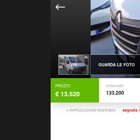
GUARDA LE FOTO
+10
PREZZO
Chilometri
€ 13.520
133.200
segnala /
© RIPRODUZIONE RISERVATA